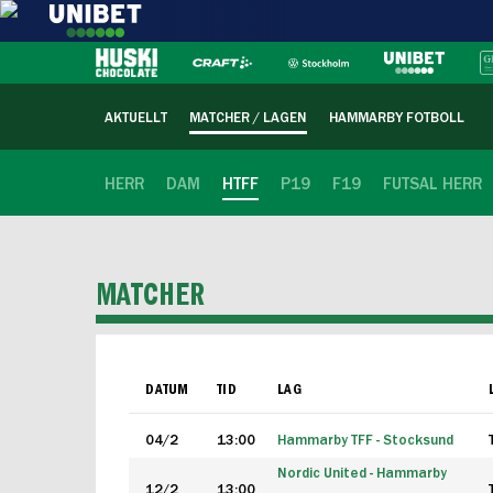
AKTUELLT
MATCHER / LAGEN
HAMMARBY FOTBOLL
HERR
DAM
HTFF
P19
F19
FUTSAL HERR
MATCHER
DATUM
TID
LAG
04/2
13:00
Hammarby TFF - Stocksund
Nordic United - Hammarby
12/2
13:00