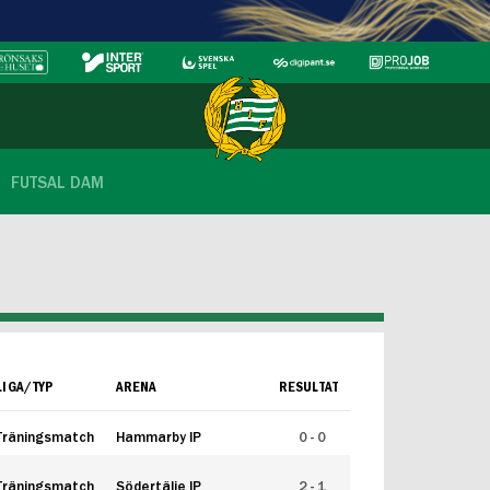
FUTSAL DAM
LIGA/TYP
ARENA
RESULTAT
Träningsmatch
Hammarby IP
0 - 0
Träningsmatch
Södertälje IP
2 - 1