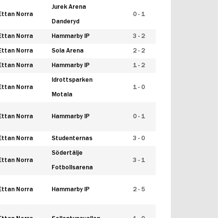
Jurek Arena
Ettan Norra
0 - 1
Danderyd
Ettan Norra
Hammarby IP
3 - 2
Ettan Norra
Sola Arena
2 - 2
Ettan Norra
Hammarby IP
1 - 2
Idrottsparken
Ettan Norra
1 - 0
Motala
Ettan Norra
Hammarby IP
0 - 1
Ettan Norra
Studenternas
3 - 0
Södertälje
Ettan Norra
3 - 1
Fotbollsarena
Ettan Norra
Hammarby IP
2 - 5