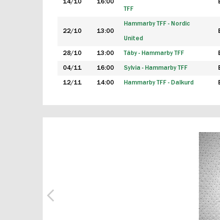
14/10
16:00
TFF
Hammarby TFF - Nordic
22/10
13:00
United
28/10
13:00
Täby - Hammarby TFF
04/11
16:00
Sylvia - Hammarby TFF
12/11
14:00
Hammarby TFF - Dalkurd