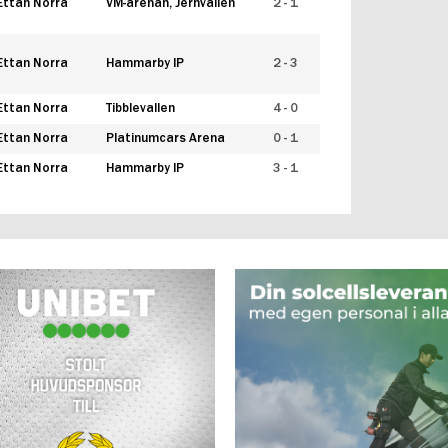
Ettan Norra
VM-arenan, Jernvallen
2 - 1
Ettan Norra
Hammarby IP
2 - 3
Ettan Norra
Tibblevallen
4 - 0
Ettan Norra
Platinumcars Arena
0 - 1
Ettan Norra
Hammarby IP
3 - 1