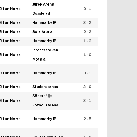
Jurek Arena
Ettan Norra
0 - 1
Danderyd
Ettan Norra
Hammarby IP
3 - 2
Ettan Norra
Sola Arena
2 - 2
Ettan Norra
Hammarby IP
1 - 2
Idrottsparken
Ettan Norra
1 - 0
Motala
Ettan Norra
Hammarby IP
0 - 1
Ettan Norra
Studenternas
3 - 0
Södertälje
Ettan Norra
3 - 1
Fotbollsarena
Ettan Norra
Hammarby IP
2 - 5