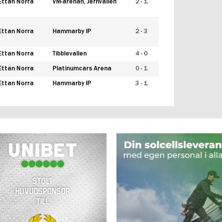
Ettan Norra
VM-arenan, Jernvallen
2 - 1
Ettan Norra
Hammarby IP
2 - 3
Ettan Norra
Tibblevallen
4 - 0
Ettan Norra
Platinumcars Arena
0 - 1
Ettan Norra
Hammarby IP
3 - 1