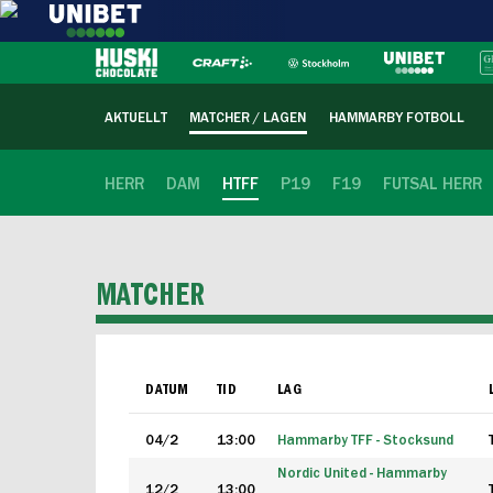
AKTUELLT
MATCHER / LAGEN
HAMMARBY FOTBOLL
HERR
DAM
HTFF
P19
F19
FUTSAL HERR
MATCHER
DATUM
TID
LAG
04/2
13:00
Hammarby TFF - Stocksund
Nordic United - Hammarby
12/2
13:00