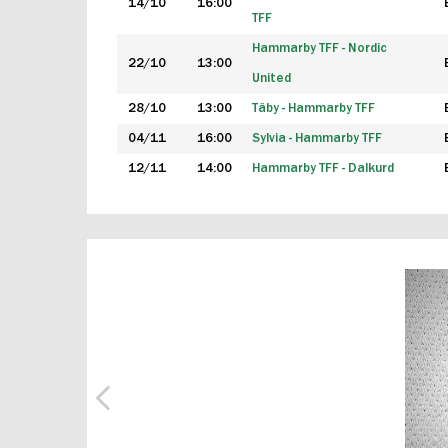
14/10
16:00
TFF
Hammarby TFF - Nordic
22/10
13:00
United
28/10
13:00
Täby - Hammarby TFF
04/11
16:00
Sylvia - Hammarby TFF
12/11
14:00
Hammarby TFF - Dalkurd