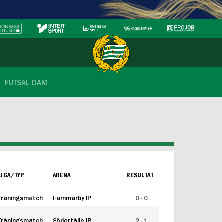
FUTSAL DAM
LIGA/TYP
ARENA
RESULTAT
Träningsmatch
Hammarby IP
0 - 0
Träningsmatch
Södertälje IP
2 - 1