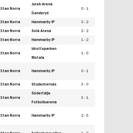
Jurek Arena
Ettan Norra
0 - 1
Danderyd
Ettan Norra
Hammarby IP
3 - 2
Ettan Norra
Sola Arena
2 - 2
Ettan Norra
Hammarby IP
1 - 2
Idrottsparken
Ettan Norra
1 - 0
Motala
Ettan Norra
Hammarby IP
0 - 1
Ettan Norra
Studenternas
3 - 0
Södertälje
Ettan Norra
3 - 1
Fotbollsarena
Ettan Norra
Hammarby IP
2 - 5