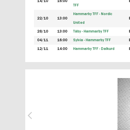
14/10
16:00
TFF
Hammarby TFF - Nordic
22/10
13:00
United
28/10
13:00
Täby - Hammarby TFF
04/11
16:00
Sylvia - Hammarby TFF
12/11
14:00
Hammarby TFF - Dalkurd