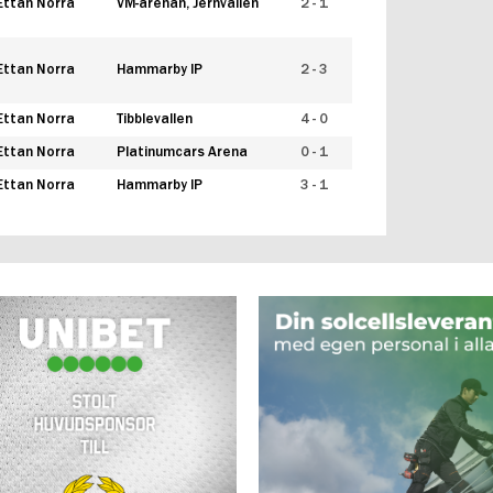
Ettan Norra
VM-arenan, Jernvallen
2 - 1
Ettan Norra
Hammarby IP
2 - 3
Ettan Norra
Tibblevallen
4 - 0
Ettan Norra
Platinumcars Arena
0 - 1
Ettan Norra
Hammarby IP
3 - 1