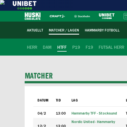
AKTUELLT
MATCHER / LAGEN
HAMMARBY FOTBOLL
HERR
DAM
HTFF
P19
F19
FUTSAL HERR
MATCHER
DATUM
TID
LAG
04/2
13:00
Hammarby TFF - Stocksund
Nordic United - Hammarby
12/2
13:00