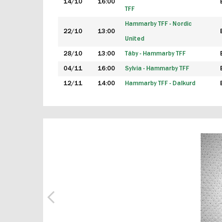
14/10
16:00
TFF
Hammarby TFF - Nordic
22/10
13:00
United
28/10
13:00
Täby - Hammarby TFF
04/11
16:00
Sylvia - Hammarby TFF
12/11
14:00
Hammarby TFF - Dalkurd