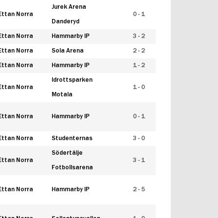
Jurek Arena
Ettan Norra
0 - 1
Danderyd
Ettan Norra
Hammarby IP
3 - 2
Ettan Norra
Sola Arena
2 - 2
Ettan Norra
Hammarby IP
1 - 2
Idrottsparken
Ettan Norra
1 - 0
Motala
Ettan Norra
Hammarby IP
0 - 1
Ettan Norra
Studenternas
3 - 0
Södertälje
Ettan Norra
3 - 1
Fotbollsarena
Ettan Norra
Hammarby IP
2 - 5