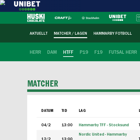
AKTUELLT
MATCHER / LAGEN
HAMMARBY FOTBOLL
HERR
DAM
HTFF
P19
F19
FUTSAL HERR
MATCHER
DATUM
TID
LAG
04/2
13:00
Hammarby TFF - Stocksund
Nordic United - Hammarby
12/2
13:00