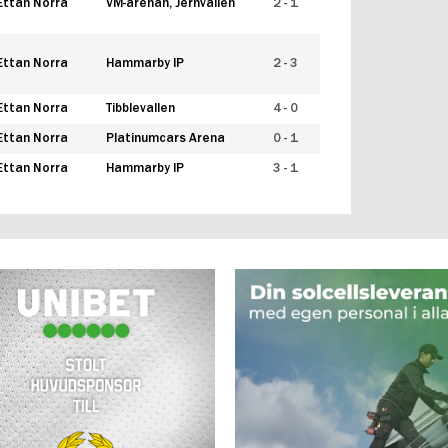
Ettan Norra
VM-arenan, Jernvallen
2 - 1
Ettan Norra
Hammarby IP
2 - 3
Ettan Norra
Tibblevallen
4 - 0
Ettan Norra
Platinumcars Arena
0 - 1
Ettan Norra
Hammarby IP
3 - 1