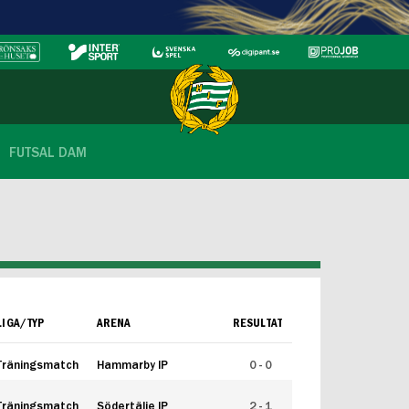
FUTSAL DAM
LIGA/TYP
ARENA
RESULTAT
Träningsmatch
Hammarby IP
0 - 0
Träningsmatch
Södertälje IP
2 - 1