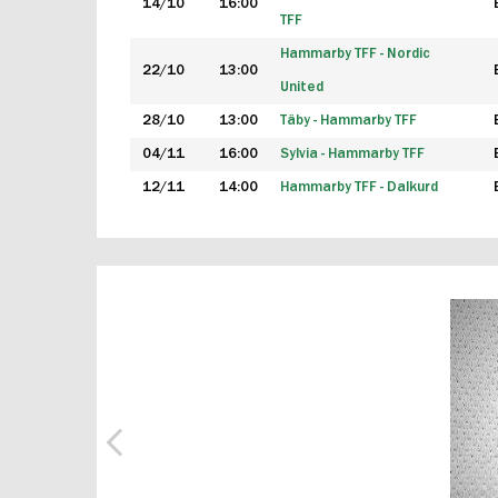
14/10
16:00
TFF
Hammarby TFF - Nordic
22/10
13:00
United
28/10
13:00
Täby - Hammarby TFF
04/11
16:00
Sylvia - Hammarby TFF
12/11
14:00
Hammarby TFF - Dalkurd