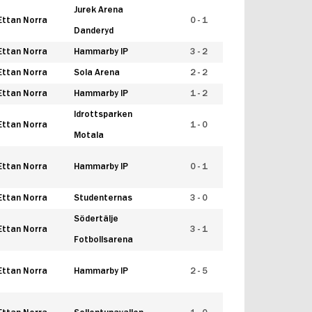
Jurek Arena
Ettan Norra
0 - 1
Danderyd
Ettan Norra
Hammarby IP
3 - 2
Ettan Norra
Sola Arena
2 - 2
Ettan Norra
Hammarby IP
1 - 2
Idrottsparken
Ettan Norra
1 - 0
Motala
Ettan Norra
Hammarby IP
0 - 1
Ettan Norra
Studenternas
3 - 0
Södertälje
Ettan Norra
3 - 1
Fotbollsarena
Ettan Norra
Hammarby IP
2 - 5