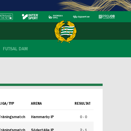
FUTSAL DAM
LIGA/TYP
ARENA
RESULTAT
Träningsmatch
Hammarby IP
0 - 0
Träningsmatch
Södertälje IP
2 - 1