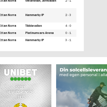
Ettan Norra
VM-arenan, Jernvallen
2 - 1
Ettan Norra
Hammarby IP
2 - 3
Ettan Norra
Tibblevallen
4 - 0
Ettan Norra
Platinumcars Arena
0 - 1
Ettan Norra
Hammarby IP
3 - 1