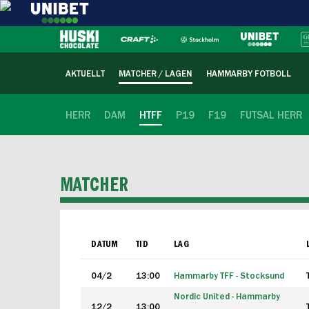
AKTUELLT
MATCHER / LAGEN
HAMMARBY FOTBOLL
HERR
DAM
HTFF
P19
F19
FUTSAL HERR
MATCHER
DATUM
TID
LAG
04/2
13:00
Hammarby TFF - Stocksund
Nordic United - Hammarby
12/2
13:00