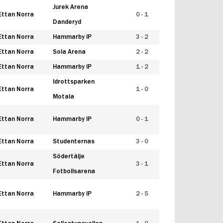
Jurek Arena
Ettan Norra
0 - 1
Danderyd
Ettan Norra
Hammarby IP
3 - 2
Ettan Norra
Sola Arena
2 - 2
Ettan Norra
Hammarby IP
1 - 2
Idrottsparken
Ettan Norra
1 - 0
Motala
Ettan Norra
Hammarby IP
0 - 1
Ettan Norra
Studenternas
3 - 0
Södertälje
Ettan Norra
3 - 1
Fotbollsarena
Ettan Norra
Hammarby IP
2 - 5