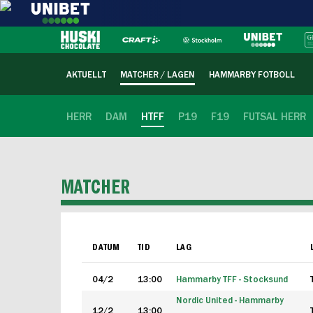
AKTUELLT
MATCHER / LAGEN
HAMMARBY FOTBOLL
HERR
DAM
HTFF
P19
F19
FUTSAL HERR
MATCHER
DATUM
TID
LAG
04/2
13:00
Hammarby TFF - Stocksund
Nordic United - Hammarby
12/2
13:00