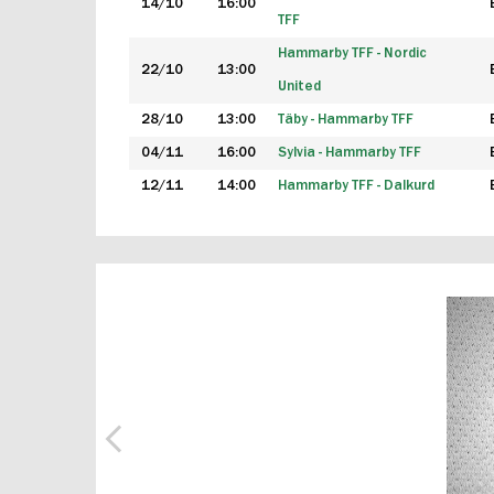
14/10
16:00
TFF
Hammarby TFF - Nordic
22/10
13:00
United
28/10
13:00
Täby - Hammarby TFF
04/11
16:00
Sylvia - Hammarby TFF
12/11
14:00
Hammarby TFF - Dalkurd