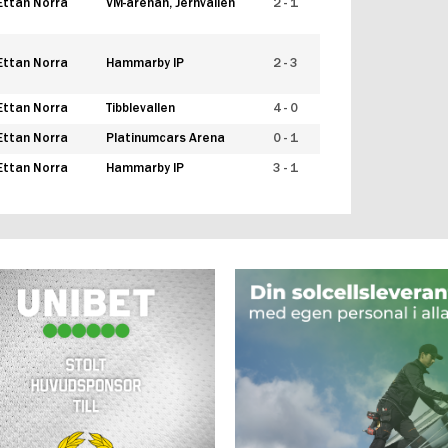
Ettan Norra
VM-arenan, Jernvallen
2 - 1
Ettan Norra
Hammarby IP
2 - 3
Ettan Norra
Tibblevallen
4 - 0
Ettan Norra
Platinumcars Arena
0 - 1
Ettan Norra
Hammarby IP
3 - 1