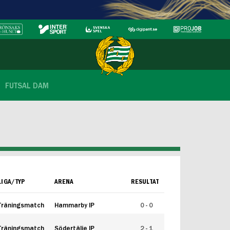
FUTSAL DAM
LIGA/TYP
ARENA
RESULTAT
Träningsmatch
Hammarby IP
0 - 0
Träningsmatch
Södertälje IP
2 - 1