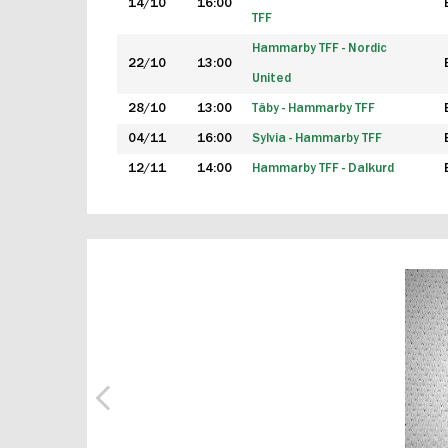
14/10
16:00
TFF
Hammarby TFF - Nordic
22/10
13:00
United
28/10
13:00
Täby - Hammarby TFF
04/11
16:00
Sylvia - Hammarby TFF
12/11
14:00
Hammarby TFF - Dalkurd