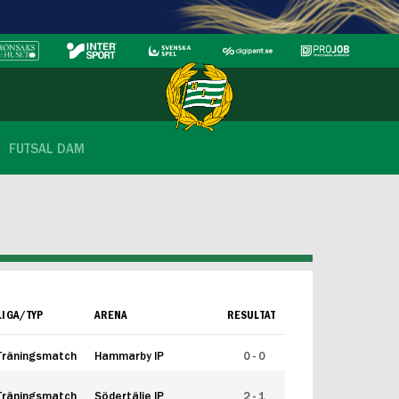
FUTSAL DAM
LIGA/TYP
ARENA
RESULTAT
Träningsmatch
Hammarby IP
0 - 0
Träningsmatch
Södertälje IP
2 - 1