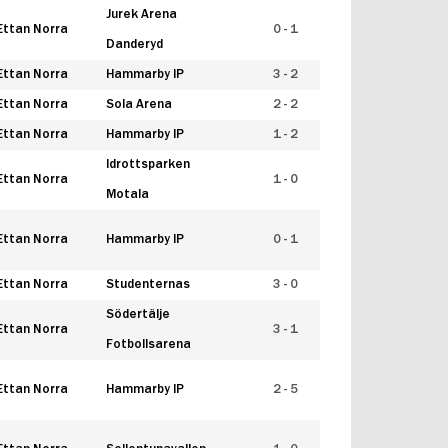
Jurek Arena
Ettan Norra
0 - 1
Danderyd
Ettan Norra
Hammarby IP
3 - 2
Ettan Norra
Sola Arena
2 - 2
Ettan Norra
Hammarby IP
1 - 2
Idrottsparken
Ettan Norra
1 - 0
Motala
Ettan Norra
Hammarby IP
0 - 1
Ettan Norra
Studenternas
3 - 0
Södertälje
Ettan Norra
3 - 1
Fotbollsarena
Ettan Norra
Hammarby IP
2 - 5