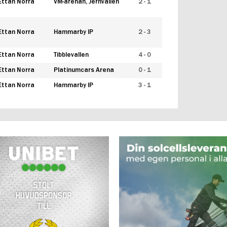
Ettan Norra
VM-arenan, Jernvallen
2 - 1
Ettan Norra
Hammarby IP
2 - 3
Ettan Norra
Tibblevallen
4 - 0
Ettan Norra
Platinumcars Arena
0 - 1
Ettan Norra
Hammarby IP
3 - 1