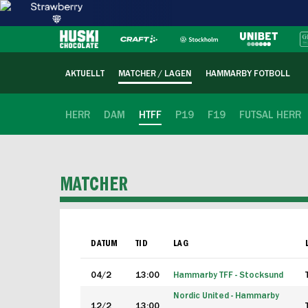
AKTUELLT
MATCHER / LAGEN
HAMMARBY FOTBOLL
HERR
DAM
HTFF
P19
F19
FUTSAL HERR
MATCHER
DATUM
TID
LAG
04/2
13:00
Hammarby TFF - Stocksund
Nordic United - Hammarby
12/2
13:00