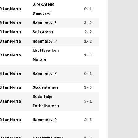
Jurek Arena
Ettan Norra
0 - 1
Danderyd
Ettan Norra
Hammarby IP
3 - 2
Ettan Norra
Sola Arena
2 - 2
Ettan Norra
Hammarby IP
1 - 2
Idrottsparken
Ettan Norra
1 - 0
Motala
Ettan Norra
Hammarby IP
0 - 1
Ettan Norra
Studenternas
3 - 0
Södertälje
Ettan Norra
3 - 1
Fotbollsarena
Ettan Norra
Hammarby IP
2 - 5