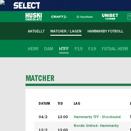
AKTUELLT
MATCHER / LAGEN
HAMMARBY FOTBOLL
HERR
DAM
HTFF
P19
F19
FUTSAL HERR
MATCHER
DATUM
TID
LAG
04/2
13:00
Hammarby TFF - Stocksund
Nordic United - Hammarby
12/2
13:00