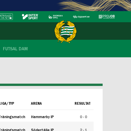
FUTSAL DAM
LIGA/TYP
ARENA
RESULTAT
Träningsmatch
Hammarby IP
0 - 0
Träningsmatch
Södertälje IP
2 - 1