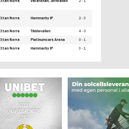
Ettan Norra
VM-arenan, Jernvallen
2 - 1
Ettan Norra
Hammarby IP
2 - 3
Ettan Norra
Tibblevallen
4 - 0
Ettan Norra
Platinumcars Arena
0 - 1
Ettan Norra
Hammarby IP
3 - 1