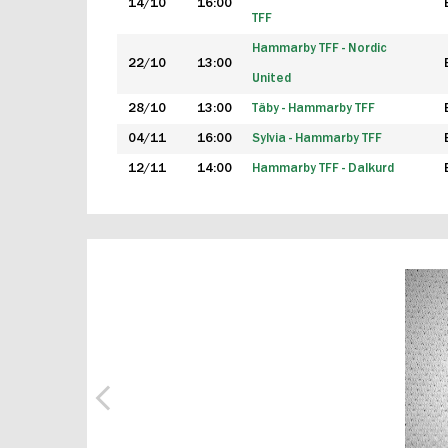
14/10
16:00
TFF
Hammarby TFF - Nordic
22/10
13:00
United
28/10
13:00
Täby - Hammarby TFF
04/11
16:00
Sylvia - Hammarby TFF
12/11
14:00
Hammarby TFF - Dalkurd