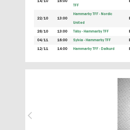
14/10
16:00
TFF
Hammarby TFF - Nordic
22/10
13:00
United
28/10
13:00
Täby - Hammarby TFF
04/11
16:00
Sylvia - Hammarby TFF
12/11
14:00
Hammarby TFF - Dalkurd