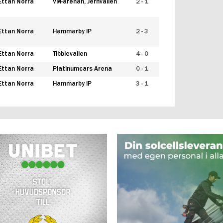
Ettan Norra
VM-arenan, Jernvallen
2 - 1
Ettan Norra
Hammarby IP
2 - 3
Ettan Norra
Tibblevallen
4 - 0
Ettan Norra
Platinumcars Arena
0 - 1
Ettan Norra
Hammarby IP
3 - 1