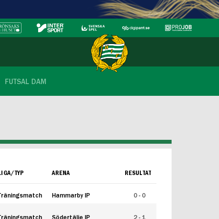
FUTSAL DAM
LIGA/TYP
ARENA
RESULTAT
Träningsmatch
Hammarby IP
0 - 0
Träningsmatch
Södertälje IP
2 - 1