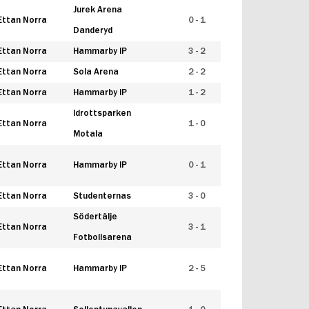
Jurek Arena
Ettan Norra
0 - 1
Danderyd
Ettan Norra
Hammarby IP
3 - 2
Ettan Norra
Sola Arena
2 - 2
Ettan Norra
Hammarby IP
1 - 2
Idrottsparken
Ettan Norra
1 - 0
Motala
Ettan Norra
Hammarby IP
0 - 1
Ettan Norra
Studenternas
3 - 0
Södertälje
Ettan Norra
3 - 1
Fotbollsarena
Ettan Norra
Hammarby IP
2 - 5