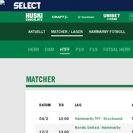
AKTUELLT
MATCHER / LAGEN
HAMMARBY FOTBOLL
HERR
DAM
HTFF
P19
F19
FUTSAL HERR
MATCHER
DATUM
TID
LAG
04/2
13:00
Hammarby TFF - Stocksund
Nordic United - Hammarby
12/2
13:00