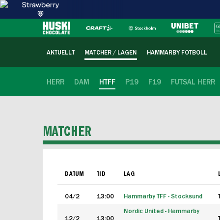
AKTUELLT
MATCHER / LAGEN
HAMMARBY FOTBOLL
HERR
DAM
HTFF
P19
F19
FUTSAL HERR
MATCHER
DATUM
TID
LAG
04/2
13:00
Hammarby TFF - Stocksund
Nordic United - Hammarby
12/2
13:00