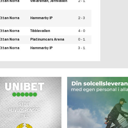
Ettan Norra
VM-arenan, Jernvallen
2 - 1
Ettan Norra
Hammarby IP
2 - 3
Ettan Norra
Tibblevallen
4 - 0
Ettan Norra
Platinumcars Arena
0 - 1
Ettan Norra
Hammarby IP
3 - 1