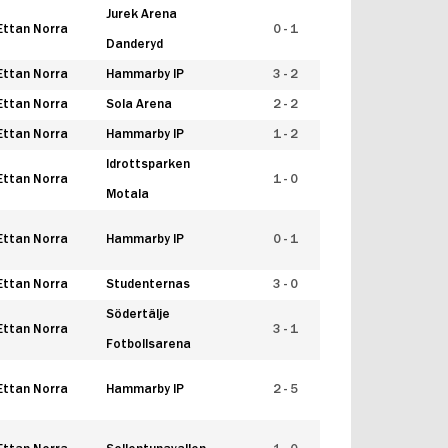
Jurek Arena
Ettan Norra
0 - 1
Danderyd
Ettan Norra
Hammarby IP
3 - 2
Ettan Norra
Sola Arena
2 - 2
Ettan Norra
Hammarby IP
1 - 2
Idrottsparken
Ettan Norra
1 - 0
Motala
Ettan Norra
Hammarby IP
0 - 1
Ettan Norra
Studenternas
3 - 0
Södertälje
Ettan Norra
3 - 1
Fotbollsarena
Ettan Norra
Hammarby IP
2 - 5