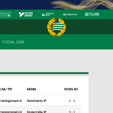
FUTSAL DAM
LIGA/TYP
ARENA
RESULTAT
Träningsmatch
Hammarby IP
0 - 0
Träningsmatch
Södertälje IP
2 - 1