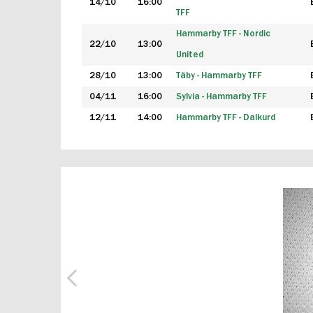
14/10
16:00
TFF
Hammarby TFF - Nordic
22/10
13:00
United
28/10
13:00
Täby - Hammarby TFF
04/11
16:00
Sylvia - Hammarby TFF
12/11
14:00
Hammarby TFF - Dalkurd