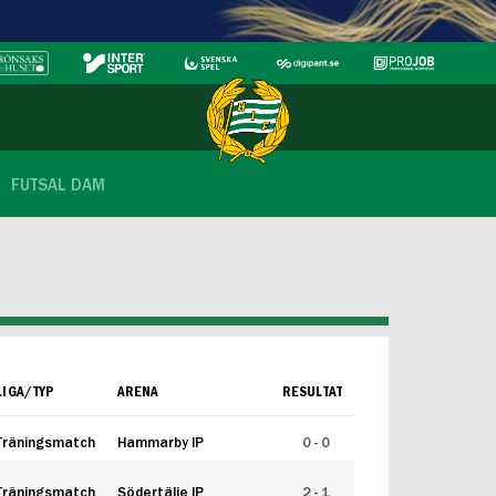
FUTSAL DAM
LIGA/TYP
ARENA
RESULTAT
Träningsmatch
Hammarby IP
0 - 0
Träningsmatch
Södertälje IP
2 - 1