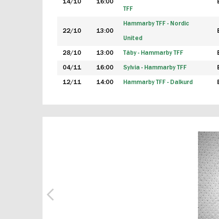
14/10
16:00
TFF
Hammarby TFF - Nordic
22/10
13:00
United
28/10
13:00
Täby - Hammarby TFF
04/11
16:00
Sylvia - Hammarby TFF
12/11
14:00
Hammarby TFF - Dalkurd