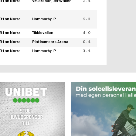
Ettan Norra
VM-arenan, Jernvallen
2 - 1
Ettan Norra
Hammarby IP
2 - 3
Ettan Norra
Tibblevallen
4 - 0
Ettan Norra
Platinumcars Arena
0 - 1
Ettan Norra
Hammarby IP
3 - 1