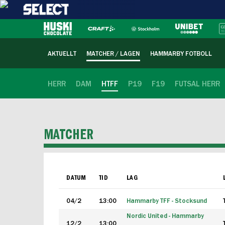
AKTUELLT
MATCHER / LAGEN
HAMMARBY FOTBOLL
HERR
DAM
HTFF
P19
F19
FUTSAL HERR
MATCHER
DATUM
TID
LAG
04/2
13:00
Hammarby TFF - Stocksund
Nordic United - Hammarby
12/2
13:00