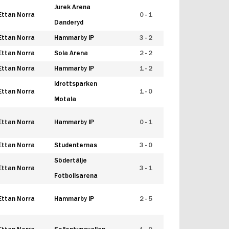
Jurek Arena
Ettan Norra
0 - 1
Danderyd
Ettan Norra
Hammarby IP
3 - 2
Ettan Norra
Sola Arena
2 - 2
Ettan Norra
Hammarby IP
1 - 2
Idrottsparken
Ettan Norra
1 - 0
Motala
Ettan Norra
Hammarby IP
0 - 1
Ettan Norra
Studenternas
3 - 0
Södertälje
Ettan Norra
3 - 1
Fotbollsarena
Ettan Norra
Hammarby IP
2 - 5