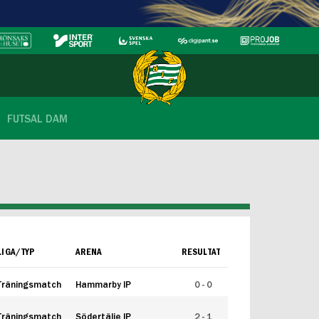
FUTSAL DAM
LIGA/TYP
ARENA
RESULTAT
Träningsmatch
Hammarby IP
0 - 0
Träningsmatch
Södertälje IP
2 - 1