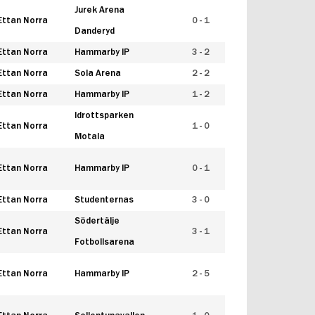
Jurek Arena
Ettan Norra
0 - 1
Danderyd
Ettan Norra
Hammarby IP
3 - 2
Ettan Norra
Sola Arena
2 - 2
Ettan Norra
Hammarby IP
1 - 2
Idrottsparken
Ettan Norra
1 - 0
Motala
Ettan Norra
Hammarby IP
0 - 1
Ettan Norra
Studenternas
3 - 0
Södertälje
Ettan Norra
3 - 1
Fotbollsarena
Ettan Norra
Hammarby IP
2 - 5