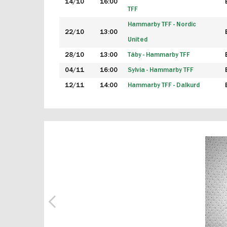
14/10
16:00
TFF
Hammarby TFF - Nordic
22/10
13:00
United
28/10
13:00
Täby - Hammarby TFF
04/11
16:00
Sylvia - Hammarby TFF
12/11
14:00
Hammarby TFF - Dalkurd