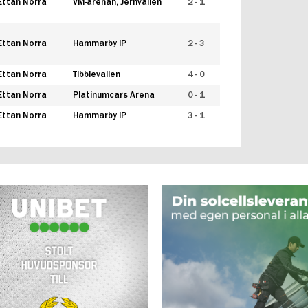
Ettan Norra
VM-arenan, Jernvallen
2 - 1
Ettan Norra
Hammarby IP
2 - 3
Ettan Norra
Tibblevallen
4 - 0
Ettan Norra
Platinumcars Arena
0 - 1
Ettan Norra
Hammarby IP
3 - 1