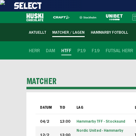
AKTUELLT
MATCHER / LAGEN
HAMMARBY FOTBOLL
HERR
DAM
HTFF
P19
F19
FUTSAL HERR
MATCHER
DATUM
TID
LAG
04/2
13:00
Hammarby TFF - Stocksund
Nordic United - Hammarby
12/2
13:00