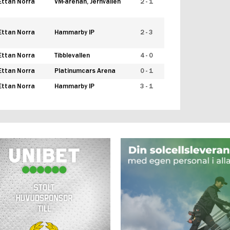
Ettan Norra
VM-arenan, Jernvallen
2 - 1
Ettan Norra
Hammarby IP
2 - 3
Ettan Norra
Tibblevallen
4 - 0
Ettan Norra
Platinumcars Arena
0 - 1
Ettan Norra
Hammarby IP
3 - 1