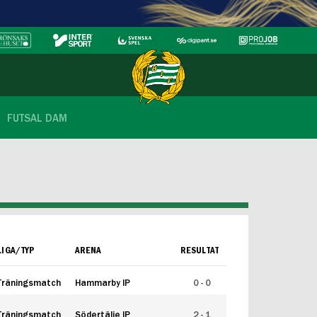
FUTSAL DAM
LIGA/TYP
ARENA
RESULTAT
Träningsmatch
Hammarby IP
0 - 0
Träningsmatch
Södertälje IP
2 - 1