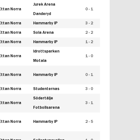
Jurek Arena
Ettan Norra
0 - 1
Danderyd
Ettan Norra
Hammarby IP
3 - 2
Ettan Norra
Sola Arena
2 - 2
Ettan Norra
Hammarby IP
1 - 2
Idrottsparken
Ettan Norra
1 - 0
Motala
Ettan Norra
Hammarby IP
0 - 1
Ettan Norra
Studenternas
3 - 0
Södertälje
Ettan Norra
3 - 1
Fotbollsarena
Ettan Norra
Hammarby IP
2 - 5