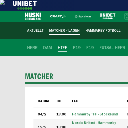
AKTUELLT
MATCHER / LAGEN
HAMMARBY FOTBOLL
HERR
DAM
HTFF
P19
F19
FUTSAL HERR
MATCHER
DATUM
TID
LAG
04/2
13:00
Hammarby TFF - Stocksund
Nordic United - Hammarby
12/2
13:00