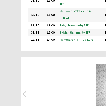
14/10
16:00
TFF
Hammarby TFF - Nordic
22/10
13:00
United
28/10
13:00
Täby - Hammarby TFF
04/11
16:00
Sylvia - Hammarby TFF
12/11
14:00
Hammarby TFF - Dalkurd