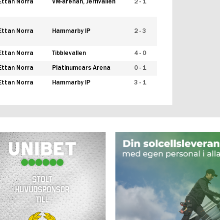
Ettan Norra
VM-arenan, Jernvallen
2 - 1
Ettan Norra
Hammarby IP
2 - 3
Ettan Norra
Tibblevallen
4 - 0
Ettan Norra
Platinumcars Arena
0 - 1
Ettan Norra
Hammarby IP
3 - 1