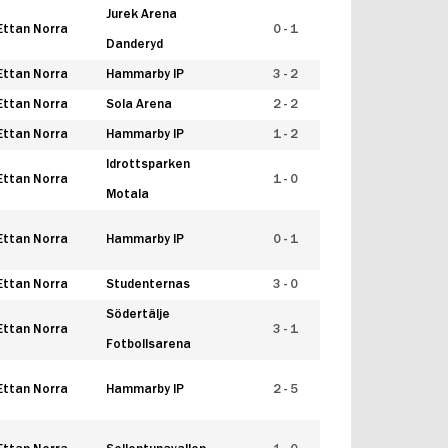
Jurek Arena
Ettan Norra
0 - 1
Danderyd
Ettan Norra
Hammarby IP
3 - 2
Ettan Norra
Sola Arena
2 - 2
Ettan Norra
Hammarby IP
1 - 2
Idrottsparken
Ettan Norra
1 - 0
Motala
Ettan Norra
Hammarby IP
0 - 1
Ettan Norra
Studenternas
3 - 0
Södertälje
Ettan Norra
3 - 1
Fotbollsarena
Ettan Norra
Hammarby IP
2 - 5