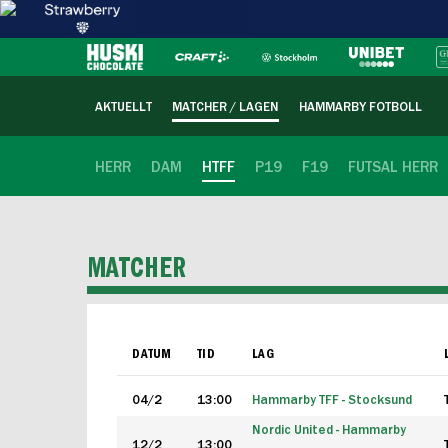
AKTUELLT
MATCHER / LAGEN
HAMMARBY FOTBOLL
HERR
DAM
HTFF
P19
F19
FUTSAL HERR
MATCHER
DATUM
TID
LAG
04/2
13:00
Hammarby TFF - Stocksund
Nordic United - Hammarby
12/2
13:00