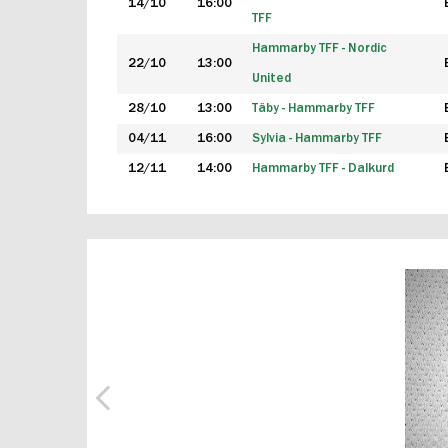
14/10
16:00
TFF
Hammarby TFF - Nordic
22/10
13:00
United
28/10
13:00
Täby - Hammarby TFF
04/11
16:00
Sylvia - Hammarby TFF
12/11
14:00
Hammarby TFF - Dalkurd