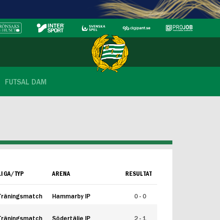
FUTSAL DAM
LIGA/TYP
ARENA
RESULTAT
Träningsmatch
Hammarby IP
0 - 0
Träningsmatch
Södertälje IP
2 - 1