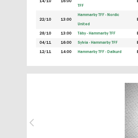
14/10
16:00
TFF
Hammarby TFF - Nordic
22/10
13:00
United
28/10
13:00
Täby - Hammarby TFF
04/11
16:00
Sylvia - Hammarby TFF
12/11
14:00
Hammarby TFF - Dalkurd