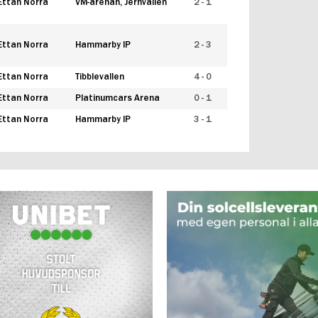
Ettan Norra
VM-arenan, Jernvallen
2 - 1
Ettan Norra
Hammarby IP
2 - 3
Ettan Norra
Tibblevallen
4 - 0
Ettan Norra
Platinumcars Arena
0 - 1
Ettan Norra
Hammarby IP
3 - 1