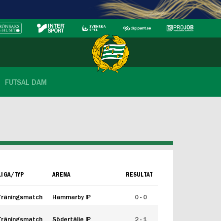
FUTSAL DAM
LIGA/TYP
ARENA
RESULTAT
Träningsmatch
Hammarby IP
0 - 0
Träningsmatch
Södertälje IP
2 - 1