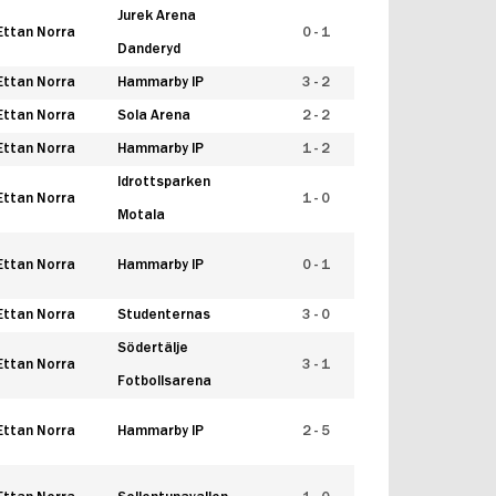
Jurek Arena
Ettan Norra
0 - 1
Danderyd
Ettan Norra
Hammarby IP
3 - 2
Ettan Norra
Sola Arena
2 - 2
Ettan Norra
Hammarby IP
1 - 2
Idrottsparken
Ettan Norra
1 - 0
Motala
Ettan Norra
Hammarby IP
0 - 1
Ettan Norra
Studenternas
3 - 0
Södertälje
Ettan Norra
3 - 1
Fotbollsarena
Ettan Norra
Hammarby IP
2 - 5