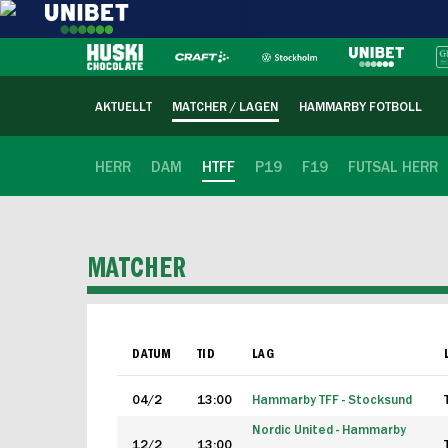
AKTUELLT
MATCHER / LAGEN
HAMMARBY FOTBOLL
HERR
DAM
HTFF
P19
F19
FUTSAL HERR
MATCHER
DATUM
TID
LAG
04/2
13:00
Hammarby TFF - Stocksund
Nordic United - Hammarby
12/2
13:00