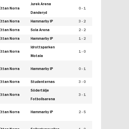
Jurek Arena
Ettan Norra
0 - 1
Danderyd
Ettan Norra
Hammarby IP
3 - 2
Ettan Norra
Sola Arena
2 - 2
Ettan Norra
Hammarby IP
1 - 2
Idrottsparken
Ettan Norra
1 - 0
Motala
Ettan Norra
Hammarby IP
0 - 1
Ettan Norra
Studenternas
3 - 0
Södertälje
Ettan Norra
3 - 1
Fotbollsarena
Ettan Norra
Hammarby IP
2 - 5