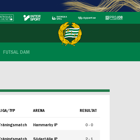
FUTSAL DAM
LIGA/TYP
ARENA
RESULTAT
Träningsmatch
Hammarby IP
0 - 0
Träningsmatch
Södertälje IP
2 - 1