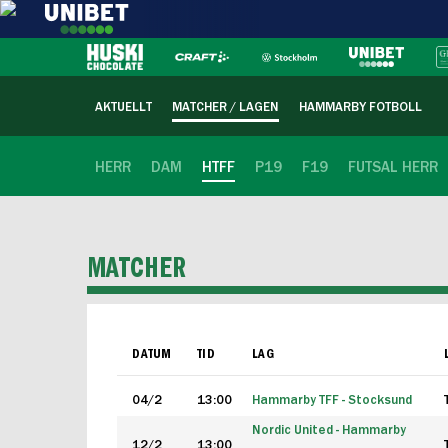
AKTUELLT
MATCHER / LAGEN
HAMMARBY FOTBOLL
HERR
DAM
HTFF
P19
F19
FUTSAL HERR
MATCHER
DATUM
TID
LAG
04/2
13:00
Hammarby TFF - Stocksund
Nordic United - Hammarby
12/2
13:00