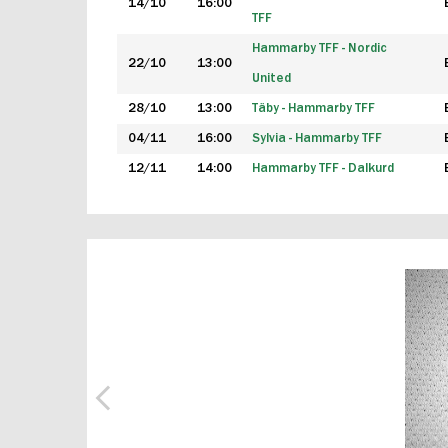
14/10
16:00
TFF
Hammarby TFF - Nordic
22/10
13:00
United
28/10
13:00
Täby - Hammarby TFF
04/11
16:00
Sylvia - Hammarby TFF
12/11
14:00
Hammarby TFF - Dalkurd