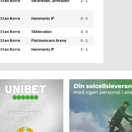
Ettan Norra
VM-arenan, Jernvallen
2 - 1
Ettan Norra
Hammarby IP
2 - 3
Ettan Norra
Tibblevallen
4 - 0
Ettan Norra
Platinumcars Arena
0 - 1
Ettan Norra
Hammarby IP
3 - 1