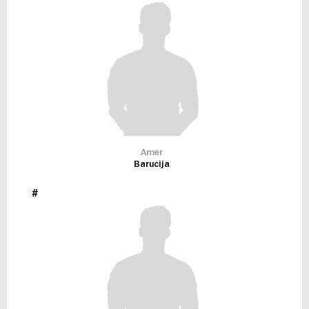
Amer
Barucija
#