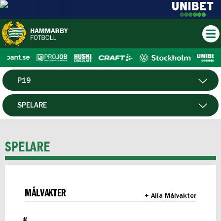
P19
HERR
SPELARE
DAM
MATCHER
SPELARE
HTFF
F19
MÅLVAKTER
+ Alla Målvakter
FUTSAL HERR
#