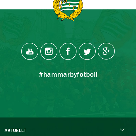
#hammarbyfotboll
AKTUELLT