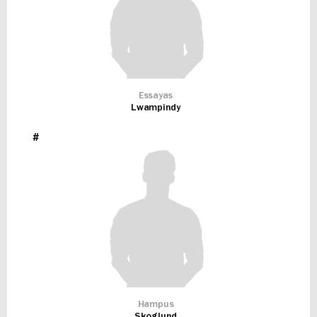
Essayas
Lwampindy
#
Hampus
Skoglund