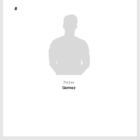
#
Peter
Gomez