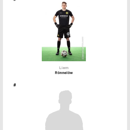
FUTSAL DAM
Liam
Rönnelöw
#