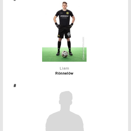
FUTSAL DAM
Liam
Rönnelöw
#