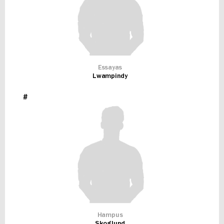
Essayas
Lwampindy
#
Hampus
Skoglund