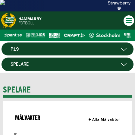
P19
HERR
SPELARE
DAM
MATCHER
SPELARE
HTFF
F19
MÅLVAKTER
+ Alla Målvakter
FUTSAL HERR
#