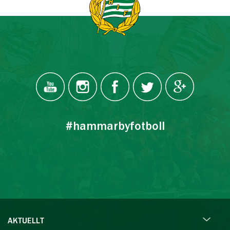
#hammarbyfotboll
AKTUELLT