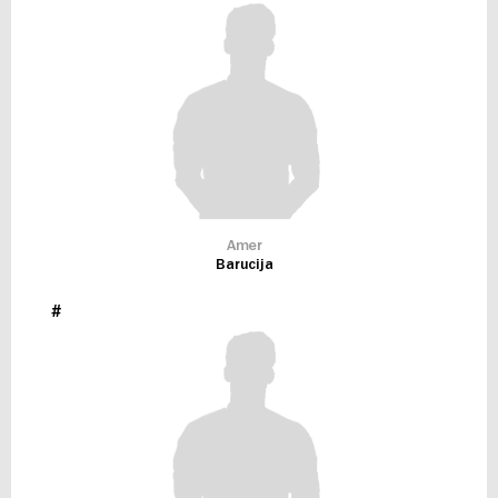
Amer
Barucija
#