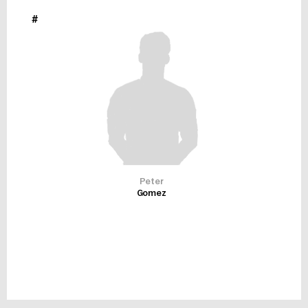
#
Peter
Gomez