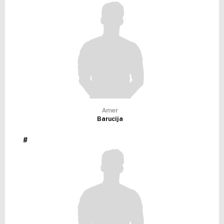
Amer
Barucija
#