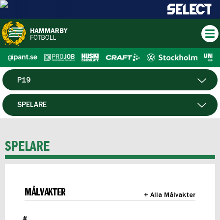
P19
HERR
SPELARE
DAM
MATCHER
SPELARE
HTFF
F19
MÅLVAKTER
+ Alla Målvakter
FUTSAL HERR
#