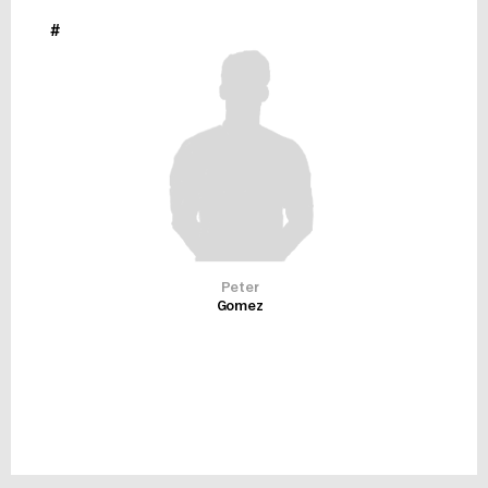
#
Peter
Gomez