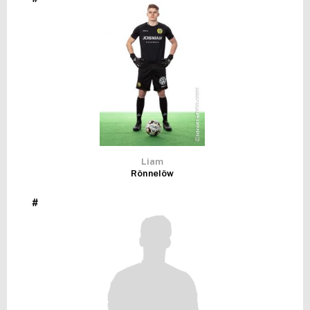
FUTSAL DAM
Liam
Rönnelöw
#