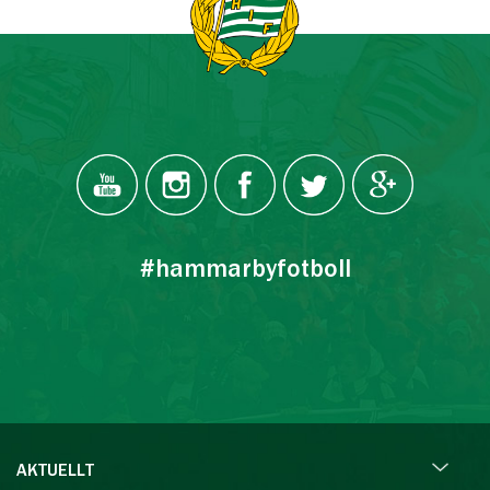
#hammarbyfotboll
AKTUELLT