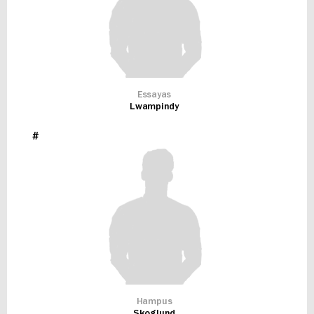
Essayas
Lwampindy
#
Hampus
Skoglund