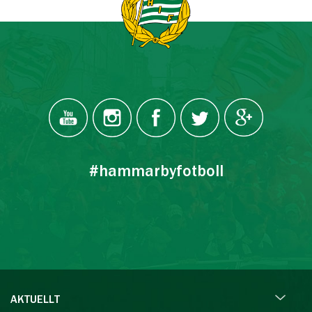
#hammarbyfotboll
AKTUELLT