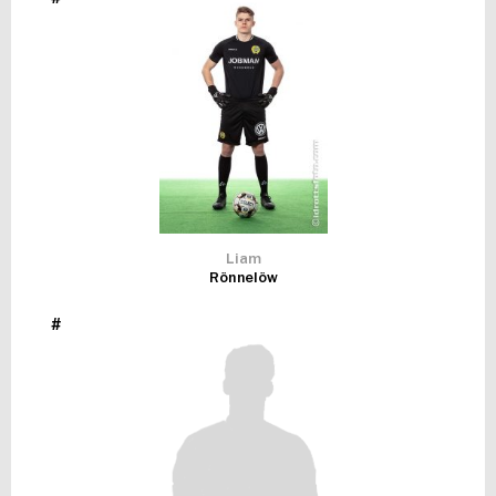
FUTSAL DAM
Liam
Rönnelöw
#