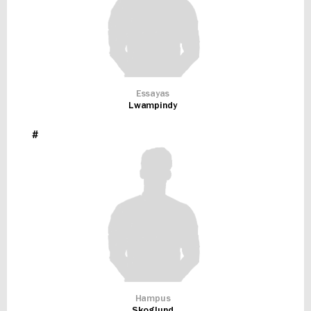
Essayas
Lwampindy
#
Hampus
Skoglund