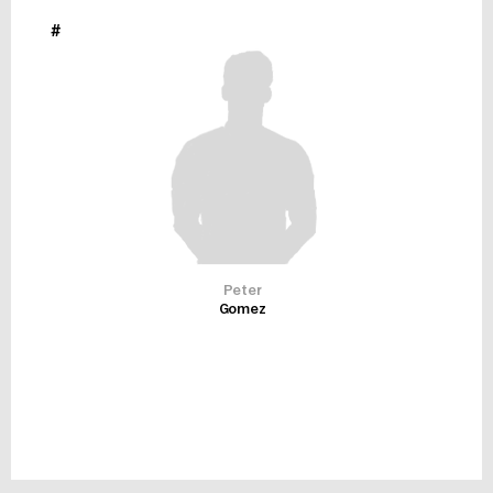
#
Peter
Gomez