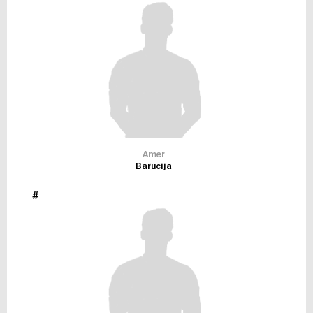
Amer
Barucija
#