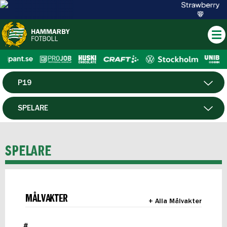
P19
HERR
SPELARE
DAM
MATCHER
SPELARE
HTFF
F19
MÅLVAKTER
+ Alla Målvakter
FUTSAL HERR
#