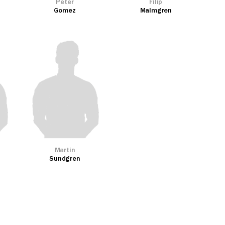
Peter
Filip
Gomez
Malmgren
Martin
Sundgren