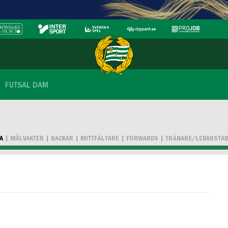
FUTSAL DAM
A
MÅLVAKTER
BACKAR
MITTFÄLTARE
FORWARDS
TRÄNARE/LEDARSTA