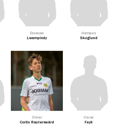
Essayas
Hampus
Lwampindy
Skoglund
Oliver
Oscar
Corlin Reuterswärd
Feyli