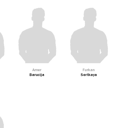
Amer
Furkan
Barucija
Sertkaya