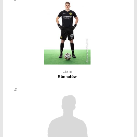
FUTSAL DAM
Liam
Rönnelöw
#