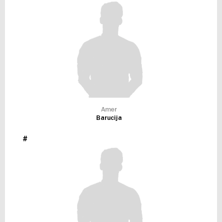
Amer
Barucija
#