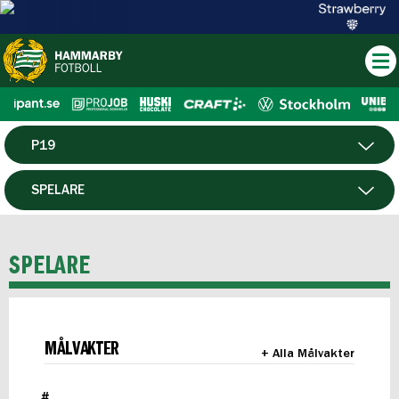
P19
HERR
SPELARE
DAM
MATCHER
SPELARE
HTFF
F19
MÅLVAKTER
+ Alla Målvakter
FUTSAL HERR
#