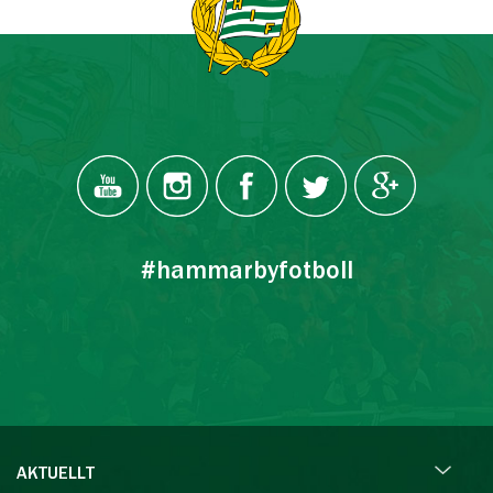
#hammarbyfotboll
AKTUELLT