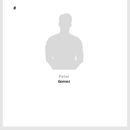
#
Peter
Gomez