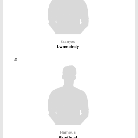
Essayas
Lwampindy
#
Hampus
Skoglund