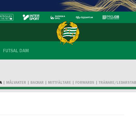
FUTSAL DAM
A
MÅLVAKTER
BACKAR
MITTFÄLTARE
FORWARDS
TRÄNARE/LEDARSTA