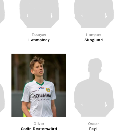
Essayas
Hampus
Lwampindy
Skoglund
Oliver
Oscar
Corlin Reuterswärd
Feyli