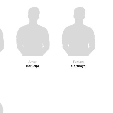
Amer
Furkan
Barucija
Sertkaya