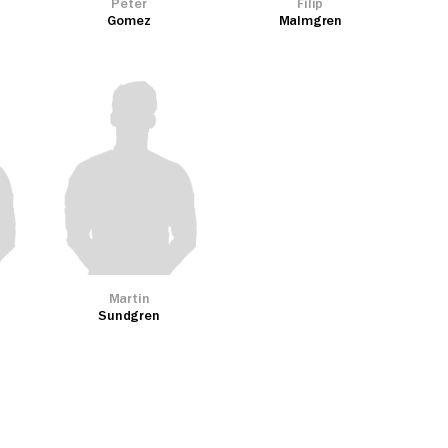
Peter
Filip
Gomez
Malmgren
Martin
Sundgren