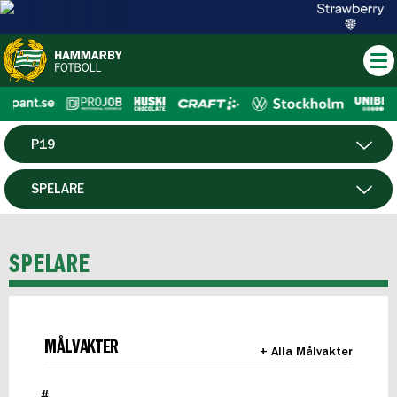
P19
HERR
SPELARE
DAM
MATCHER
SPELARE
HTFF
F19
MÅLVAKTER
+ Alla Målvakter
FUTSAL HERR
#