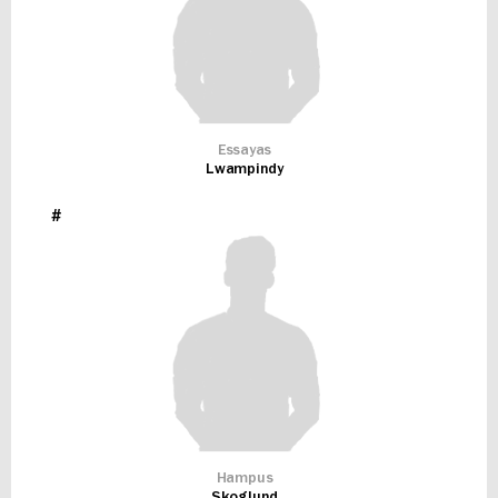
Essayas
Lwampindy
#
Hampus
Skoglund