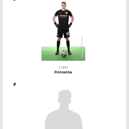
FUTSAL DAM
Liam
Rönnelöw
#