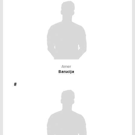
Amer
Barucija
#