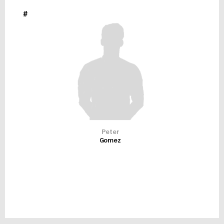
#
Peter
Gomez