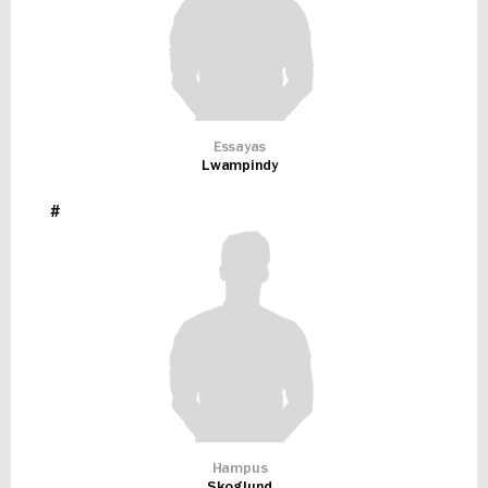
Essayas
Lwampindy
#
Hampus
Skoglund