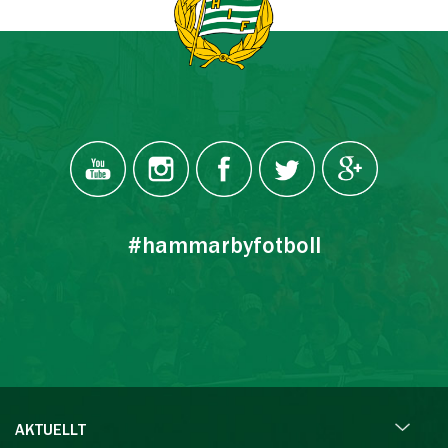
#hammarbyfotboll
AKTUELLT