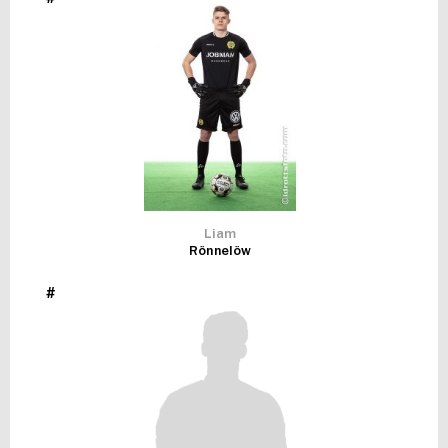
FUTSAL DAM
Liam
Rönnelöw
#