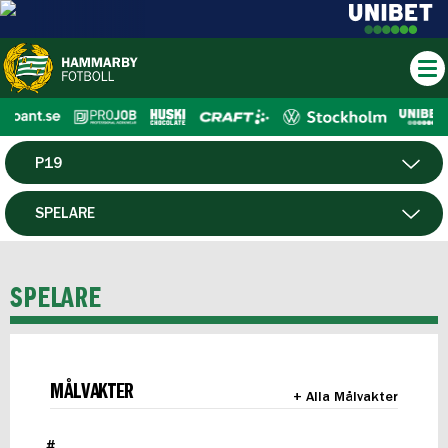
P19
HERR
SPELARE
DAM
MATCHER
SPELARE
HTFF
F19
MÅLVAKTER
+ Alla Målvakter
FUTSAL HERR
#