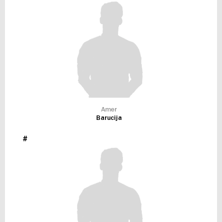
Amer
Barucija
#