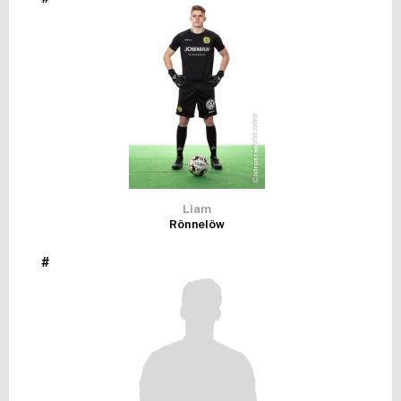
FUTSAL DAM
Liam
Rönnelöw
#