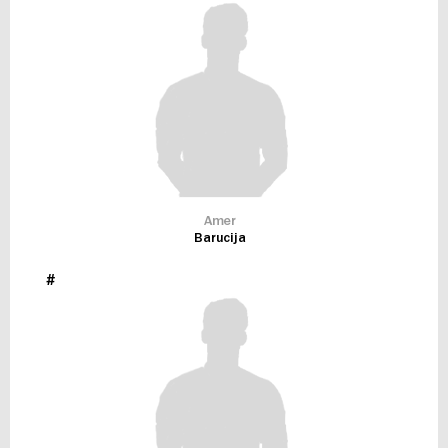
Amer
Barucija
#