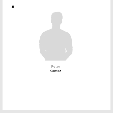
#
Peter
Gomez