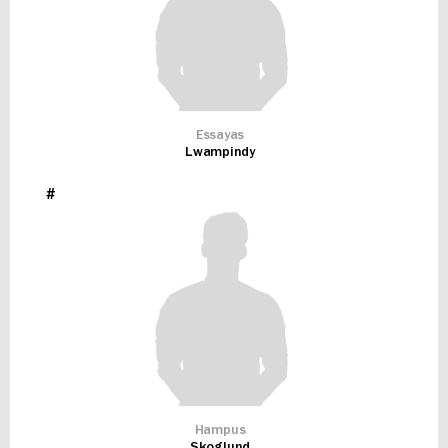
Essayas
Lwampindy
#
Hampus
Skoglund