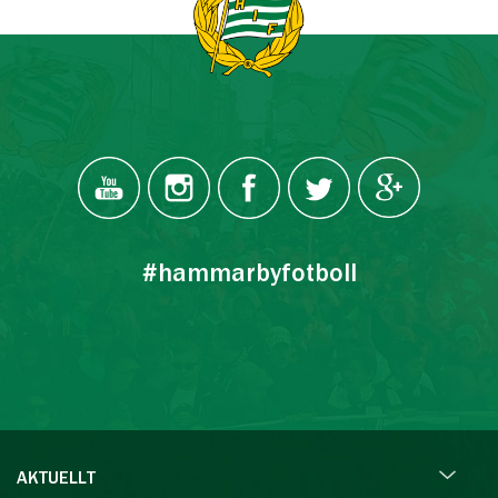
#hammarbyfotboll
AKTUELLT