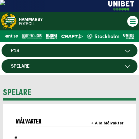
P19
HERR
SPELARE
DAM
MATCHER
SPELARE
HTFF
F19
MÅLVAKTER
+ Alla Målvakter
FUTSAL HERR
#