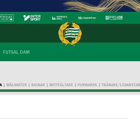
FUTSAL DAM
A
MÅLVAKTER
BACKAR
MITTFÄLTARE
FORWARDS
TRÄNARE/LEDARSTA