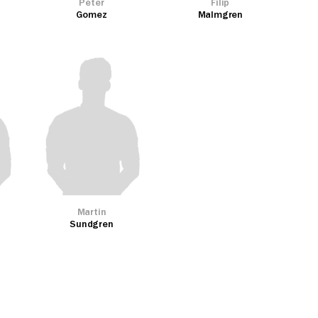
Peter
Filip
Gomez
Malmgren
Martin
Sundgren