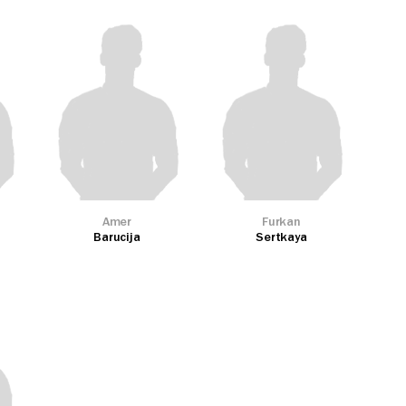
Amer
Furkan
Barucija
Sertkaya