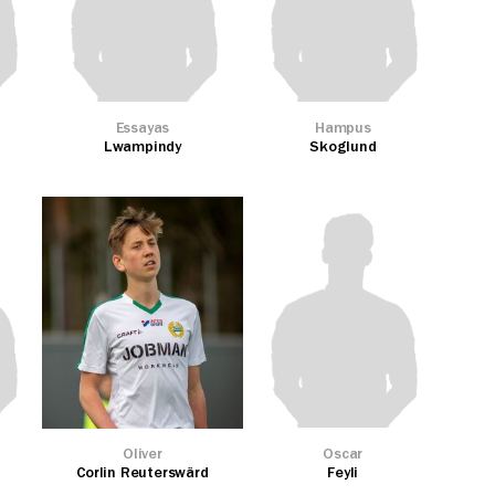
Essayas
Hampus
Lwampindy
Skoglund
Oliver
Oscar
Corlin Reuterswärd
Feyli