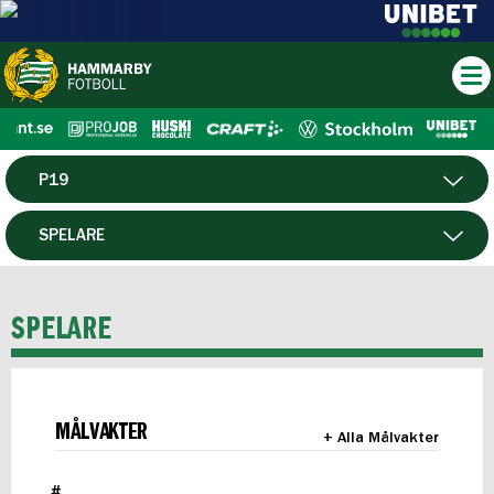
P19
HERR
SPELARE
DAM
MATCHER
SPELARE
HTFF
F19
MÅLVAKTER
+ Alla Målvakter
FUTSAL HERR
#