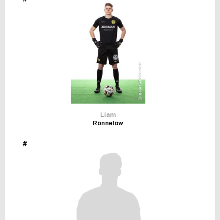
FUTSAL DAM
Liam
Rönnelöw
#