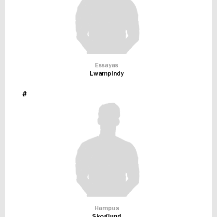
Essayas
Lwampindy
#
Hampus
Skoglund