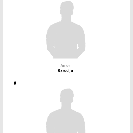
Amer
Barucija
#