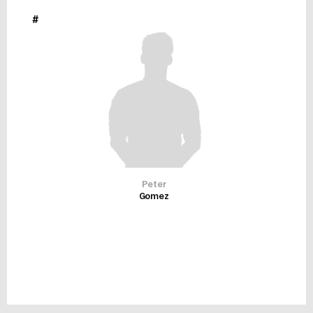
#
Peter
Gomez