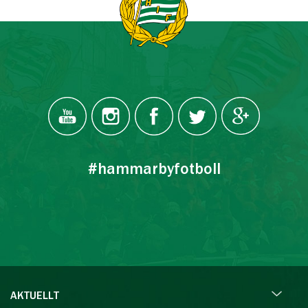
#hammarbyfotboll
AKTUELLT