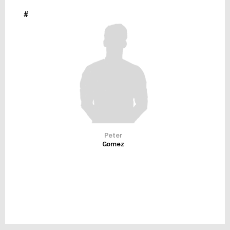
#
Peter
Gomez