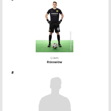
FUTSAL DAM
Liam
Rönnelöw
#