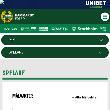
P19
HERR
SPELARE
DAM
MATCHER
SPELARE
HTFF
F19
MÅLVAKTER
+ Alla Målvakter
FUTSAL HERR
#