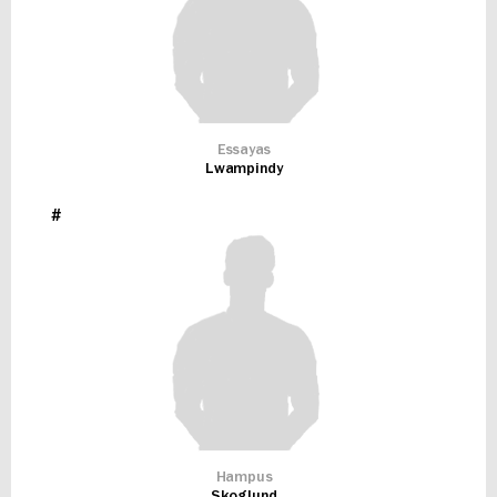
Essayas
Lwampindy
#
Hampus
Skoglund