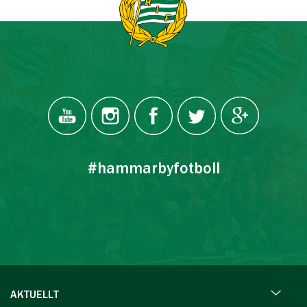
#hammarbyfotboll
AKTUELLT