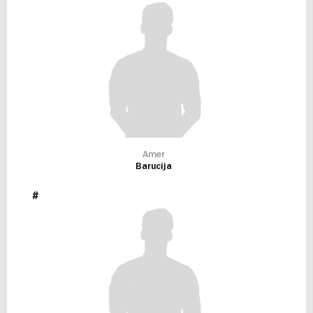
Amer
Barucija
#