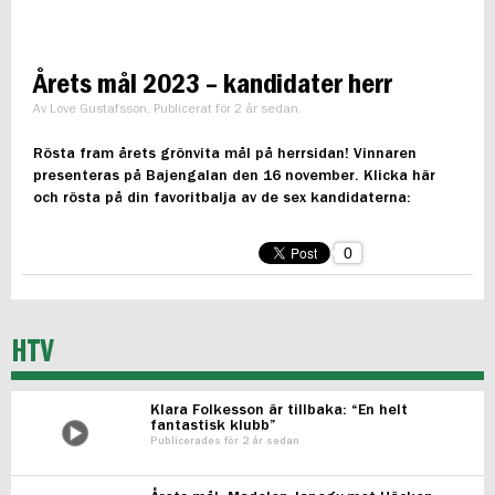
Årets mål 2023 – kandidater herr
Av Love Gustafsson, Publicerat för 2 år sedan.
Rösta fram årets grönvita mål på herrsidan! Vinnaren
presenteras på Bajengalan den 16 november. Klicka här
och rösta på din favoritbalja av de sex kandidaterna:
0
HTV
Klara Folkesson är tillbaka: “En helt
fantastisk klubb”
Publicerades för 2 år sedan