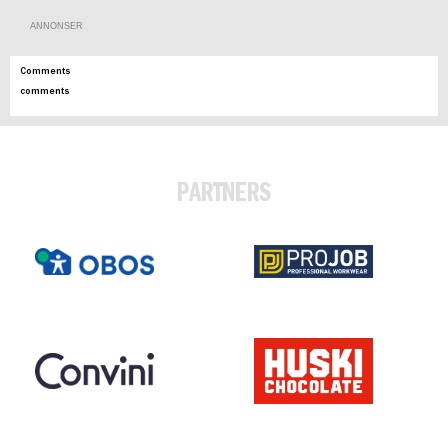
ANNONSER
Comments
comments
PARTNERS