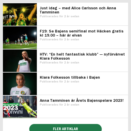
Just idag – med Alice Carlsson och Anna
Tamminen
Publicerades för 2 år sedan
F19: Se Bajens semifinal mot Häcken gratis
kl 19.00 – här är elvan
Publicerades för 2 år sedan
HTV: “En helt fantastisk klubb” — nyförvärvet
Klara Folkesson
Publicerades för 2 år sedan
Klara Folkesson tillbaka i Bajen
Publicerades för 2 år sedan
Anna Tamminen är Årets Bajenspelare 2023!
Publicerades för 2 år sedan
FLER ARTIKLAR