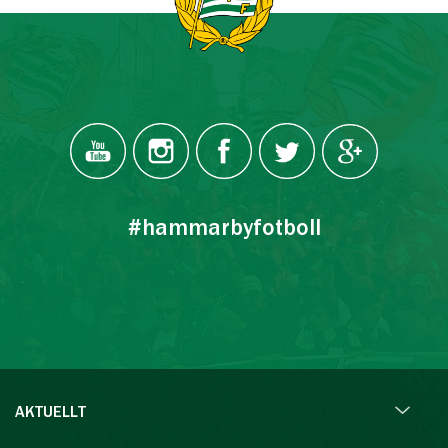
#hammarbyfotboll
AKTUELLT