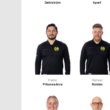
Dahlström
Sparf
Pablo
Rafael
Piñones-Arce
Roldán