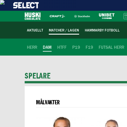
AKTUELLT
MATCHER / LAGEN
HAMMARBY FOTBOLL
HERR
DAM
HTFF
P19
F19
FUTSAL HERR
SPELARE
MÅLVAKTER