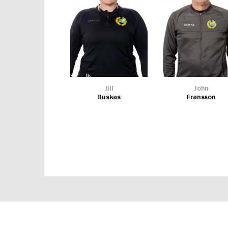
Jill
John
Buskas
Fransson