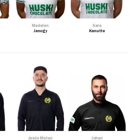
Madelen
Sara
Janogy
Kanutte
Jesús Mateo
Johan