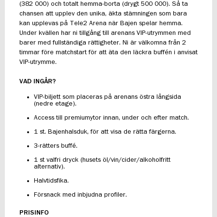
(382 000) och totalt hemma-borta (drygt 500 000). Så ta
chansen att upplev den unika, äkta stämningen som bara
kan upplevas på Tele2 Arena när Bajen spelar hemma.
Under kvällen har ni tillgång till arenans VIP-utrymmen med
barer med fullständiga rättigheter. Ni är välkomna från 2
timmar före matchstart för att äta den läckra buffén i anvisat
VIP-utrymme.
VAD INGÅR?
VIP-biljett som placeras på arenans östra långsida
(nedre etage).
Access till premiumytor innan, under och efter match.
1 st. Bajenhalsduk, för att visa de rätta färgerna.
3-rätters buffé.
1 st valfri dryck (husets öl/vin/cider/alkoholfritt
alternativ).
Halvtidsfika.
Försnack med inbjudna profiler.
PRISINFO