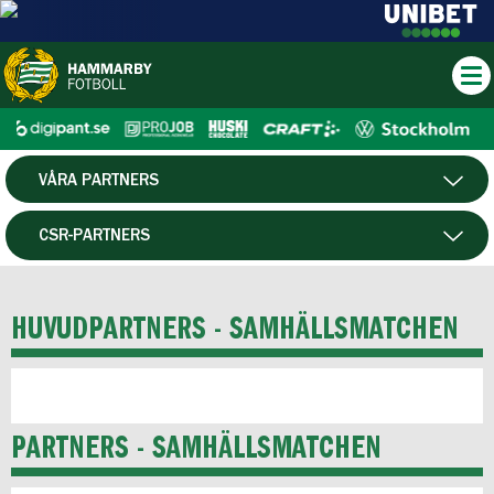
VÅRA PARTNERS
EVENTPAKET
CSR-PARTNERS
BLI PARTNER
HUVUDPARTNERS
HUVUDPARTNERS - SAMHÄLLSMATCHEN
OFFICIELLA PARTNERS
KLUBBPARTNERS
PARTNERS - SAMHÄLLSMATCHEN
KLACKSPARKENS VÄNNER