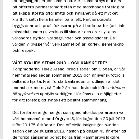
förlängningen fler lönsamma affärer. Hammarbys mål med
att offerera partnersamarbeten med matchande företag är
att skapa största affärsnytta och synlighet på ett mycket
kraftfullt sätt i flera kanaler parallellt. Partnerskapets
byggstenar och profil fokuserar på att båda parter (och inte
minst slutkunder) utvecklas till vinnare och drar nytta av
varandras styrkor, värdegrunder och associationer. De
värden vi bygger vår verksamhet på är: kärlek, gemenskap
och respekt.
VÅRT NYA HEM SEDAN 2013 – OCH KANSKE ERT?
Toppmoderna Tele2 Arena, precis söder om Globen, är vår
hemmaarena sedan sommaren 2013 och är svensk fotbolls
bultande hjärta. Från första bänkraden till sidlinjen är det
endast sex meter, så Tele2 Arenas devis och löfte
närheten
till upplevelsen
uppfylls verkligen. Här finns alla möjligheter
för ditt företag att synas i ett positivt sammanhang.
Det första arrangemanget som genomfördes på arenan var
vårt hemmamöte med Örgryte IS, lördagen den 20 juli 2013
inför 29 175 åskådare. Den officiella invigningen skedde
sedan den 24 augusti 2013, nästan på dagen 43 år efter att
de första sångerna börjat höras från Hammarbys läktare.