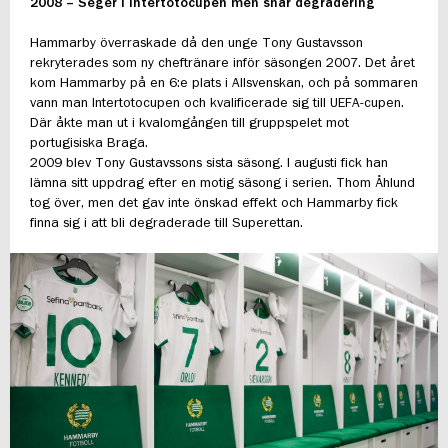
2008 – Seger i Intertotocupen men snar degradering
Hammarby överraskade då den unge Tony Gustavsson
rekryterades som ny cheftränare inför säsongen 2007. Det året
kom Hammarby på en 6:e plats i Allsvenskan, och på sommaren
vann man Intertotocupen och kvalificerade sig till UEFA-cupen.
Där åkte man ut i kvalomgången till gruppspelet mot
portugisiska Braga.
2009 blev Tony Gustavssons sista säsong. I augusti fick han
lämna sitt uppdrag efter en motig säsong i serien. Thom Åhlund
tog över, men det gav inte önskad effekt och Hammarby fick
finna sig i att bli degraderade till Superettan.