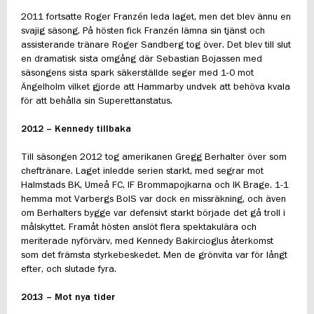
2011 fortsatte Roger Franzén leda laget, men det blev ännu en
svajig säsong. På hösten fick Franzén lämna sin tjänst och
assisterande tränare Roger Sandberg tog över. Det blev till slut
en dramatisk sista omgång där Sebastian Bojassen med
säsongens sista spark säkerställde seger med 1-0 mot
Ängelholm vilket gjorde att Hammarby undvek att behöva kvala
för att behålla sin Superettanstatus.
2012 – Kennedy tillbaka
Till säsongen 2012 tog amerikanen Gregg Berhalter över som
cheftränare. Laget inledde serien starkt, med segrar mot
Halmstads BK, Umeå FC, IF Brommapojkarna och IK Brage. 1-1
hemma mot Varbergs BoIS var dock en missräkning, och även
om Berhalters bygge var defensivt starkt började det gå troll i
målskyttet. Framåt hösten anslöt flera spektakulära och
meriterade nyförvärv, med Kennedy Bakircioglus återkomst
som det främsta styrkebeskedet. Men de grönvita var för långt
efter, och slutade fyra.
2013 – Mot nya tider