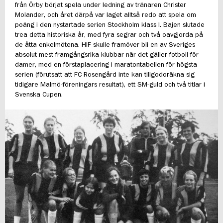
från Örby börjat spela under ledning av tränaren Christer
Molander, och året därpå var laget alltså redo att spela om
poäng i den nystartade serien Stockholm klass I. Bajen slutade
trea detta historiska år, med fyra segrar och två oavgjorda på
de åtta enkelmötena. HIF skulle framöver bli en av Sveriges
absolut mest framgångsrika klubbar när det gäller fotboll för
damer, med en förstaplacering i maratontabellen för högsta
serien (förutsatt att FC Rosengård inte kan tillgodoräkna sig
tidigare Malmö-föreningars resultat), ett SM-guld och två titlar i
Svenska Cupen.