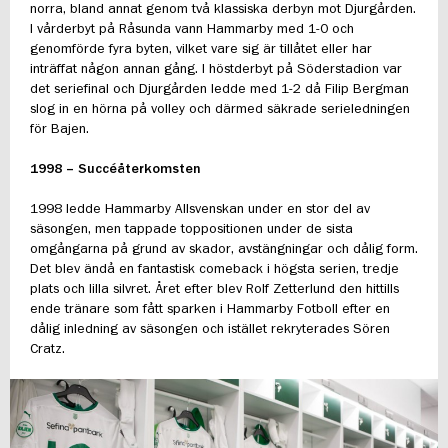
norra, bland annat genom två klassiska derbyn mot Djurgården.
I vårderbyt på Råsunda vann Hammarby med 1-0 och
genomförde fyra byten, vilket vare sig är tillåtet eller har
inträffat någon annan gång. I höstderbyt på Söderstadion var
det seriefinal och Djurgården ledde med 1-2 då Filip Bergman
slog in en hörna på volley och därmed säkrade serieledningen
för Bajen.
1998 – Succéåterkomsten
1998 ledde Hammarby Allsvenskan under en stor del av
säsongen, men tappade toppositionen under de sista
omgångarna på grund av skador, avstängningar och dålig form.
Det blev ändå en fantastisk comeback i högsta serien, tredje
plats och lilla silvret. Året efter blev Rolf Zetterlund den hittills
ende tränare som fått sparken i Hammarby Fotboll efter en
dålig inledning av säsongen och istället rekryterades Sören
Cratz.