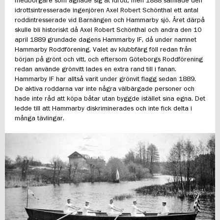
medborgare som ägnade sig åt idrott, men 1888 samlade den
idrottsintresserade ingenjören Axel Robert Schönthal ett antal
JOBBA FÖR OSS
roddintresserade vid Barnängen och Hammarby sjö. Året därpå
skulle bli historiskt då Axel Robert Schönthal och andra den 10
april 1889 grundade dagens Hammarby IF, då under namnet
Hammarby Roddförening. Valet av klubbfärg föll redan från
början på grönt och vitt, och eftersom Göteborgs Roddförening
redan använde grönvitt lades en extra rand till i fanan.
Hammarby IF har alltså varit under grönvit flagg sedan 1889.
De aktiva roddarna var inte några välbärgade personer och
hade inte råd att köpa båtar utan byggde istället sina egna. Det
ledde till att Hammarby diskriminerades och inte fick delta i
många tävlingar.