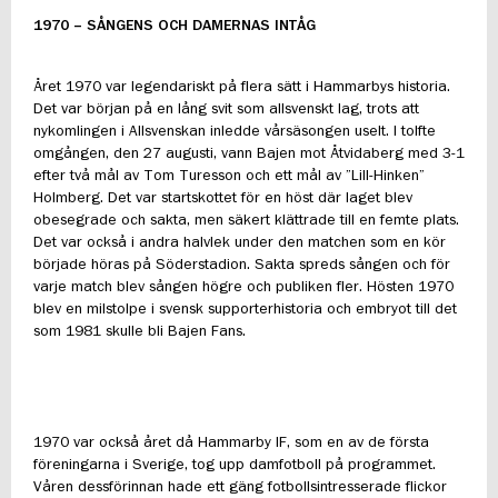
1970 – SÅNGENS OCH DAMERNAS INTÅG
Året 1970 var legendariskt på flera sätt i Hammarbys historia.
Det var början på en lång svit som allsvenskt lag, trots att
nykomlingen i Allsvenskan inledde vårsäsongen uselt. I tolfte
omgången, den 27 augusti, vann Bajen mot Åtvidaberg med 3-1
efter två mål av Tom Turesson och ett mål av ”Lill-Hinken”
Holmberg. Det var startskottet för en höst där laget blev
obesegrade och sakta, men säkert klättrade till en femte plats.
Det var också i andra halvlek under den matchen som en kör
började höras på Söderstadion. Sakta spreds sången och för
varje match blev sången högre och publiken fler. Hösten 1970
blev en milstolpe i svensk supporterhistoria och embryot till det
som 1981 skulle bli Bajen Fans.
1970 var också året då Hammarby IF, som en av de första
föreningarna i Sverige, tog upp damfotboll på programmet.
Våren dessförinnan hade ett gäng fotbollsintresserade flickor