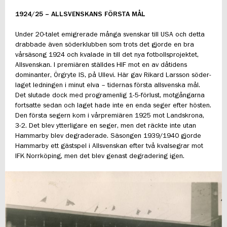
1924/25 – ALLSVENSKANS FÖRSTA MÅL
Under 20-talet emigrerade många svenskar till USA och detta
drabbade även söderklubben som trots det gjorde en bra
vårsäsong 1924 och kvalade in till det nya fotbollsprojektet,
Allsvenskan. I premiären ställdes HIF mot en av dåtidens
dominanter, Örgryte IS, på Ullevi. Här gav Rikard Larsson söder-
laget ledningen i minut elva – tidernas första allsvenska mål.
Det slutade dock med programenlig 1-5-förlust, motgångarna
fortsatte sedan och laget hade inte en enda seger efter hösten.
Den första segern kom i vårpremiären 1925 mot Landskrona,
3-2. Det blev ytterligare en seger, men det räckte inte utan
Hammarby blev degraderade. Säsongen 1939/1940 gjorde
Hammarby ett gästspel i Allsvenskan efter två kvalsegrar mot
IFK Norrköping, men det blev genast degradering igen.