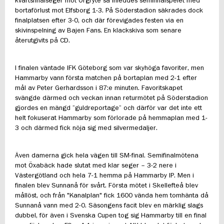
kvartsfinalseger mot Örgryte så inleddes semifinalspelet med
bortaförlust mot Elfsborg 1-3. På Söderstadion säkrades dock
finalplatsen efter 3-0, och där förevigades festen via en
skivinspelning av Bajen Fans. En klackskiva som senare
återutgivits på CD.
I finalen väntade IFK Göteborg som var skyhöga favoriter, men
Hammarby vann första matchen på bortaplan med 2-1 efter
mål av Peter Gerhardsson i 87:e minuten. Favoritskapet
svängde därmed och veckan innan returmötet på Söderstadion
gjordes en mängd ”guldreportage” och därför var det inte ett
helt fokuserat Hammarby som förlorade på hemmaplan med 1-
3 och därmed fick nöja sig med silvermedaljer.
Även damerna gick hela vägen till SM-final. Semifinalmötena
mot Öxabäck hade slutat med klar seger – 3-2 nere i
Västergötland och hela 7-1 hemma på Hammarby IP. Men i
finalen blev Sunnanå för svårt. Första mötet i Skellefteå blev
mållöst, och från "Kanalplan" fick 1600 vända hem tomhänta då
Sunnanå vann med 2-0. Säsongens facit blev en märklig slags
dubbel, för även i Svenska Cupen tog sig Hammarby till en final