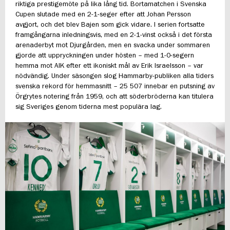
riktiga prestigemöte på lika lång tid. Bortamatchen i Svenska
Cupen slutade med en 2-1-seger efter att Johan Persson
avgjort, och det blev Bajen som gick vidare. I serien fortsatte
framgångarna inledningsvis, med en 2-1-vinst också i det första
arenaderbyt mot Djurgården, men en svacka under sommaren
gjorde att uppryckningen under hösten – med 1-0-segern
hemma mot AIK efter ett ikoniskt mål av Erik Israelsson – var
nödvändig. Under säsongen slog Hammarby-publiken alla tiders
svenska rekord för hemmasnitt – 25 507 innebar en putsning av
Örgrytes notering från 1959, och att söderbröderna kan titulera
sig Sveriges genom tiderna mest populära lag.