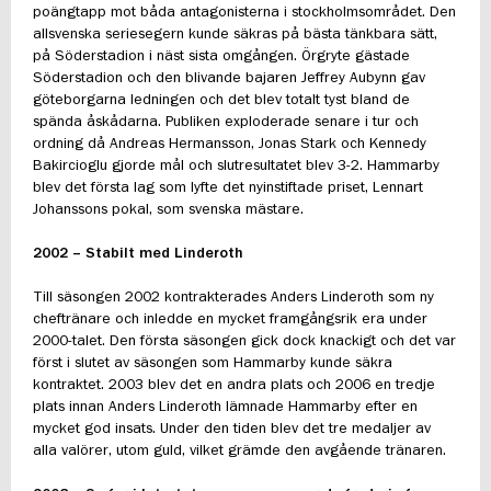
poängtapp mot båda antagonisterna i stockholmsområdet. Den
allsvenska seriesegern kunde säkras på bästa tänkbara sätt,
på Söderstadion i näst sista omgången. Örgryte gästade
Söderstadion och den blivande bajaren Jeffrey Aubynn gav
göteborgarna ledningen och det blev totalt tyst bland de
spända åskådarna. Publiken exploderade senare i tur och
ordning då Andreas Hermansson, Jonas Stark och Kennedy
Bakircioglu gjorde mål och slutresultatet blev 3-2. Hammarby
blev det första lag som lyfte det nyinstiftade priset, Lennart
Johanssons pokal, som svenska mästare.
2002 – Stabilt med Linderoth
Till säsongen 2002 kontrakterades Anders Linderoth som ny
cheftränare och inledde en mycket framgångsrik era under
2000-talet. Den första säsongen gick dock knackigt och det var
först i slutet av säsongen som Hammarby kunde säkra
kontraktet. 2003 blev det en andra plats och 2006 en tredje
plats innan Anders Linderoth lämnade Hammarby efter en
mycket god insats. Under den tiden blev det tre medaljer av
alla valörer, utom guld, vilket grämde den avgående tränaren.