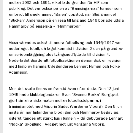
mellan 1932 och 1951, vilket lade grunden för HIF som
publiklag. Det var också på en av ”Bamsingarnas” turnéer som
embryot till smeknamnet ”Bajen” uppstod, när Stig Emanuel
"Stickan" Andersson på en resa till England 1946 började uttala
Hammarby på engelska – ”Hammarbaj”.
Vissa värvades också till andra fotbollslag och 1946/1947 var
nederlaget totalt, då laget kom sist i division 2 och på grund av
en serieomläggning blev tvångsnedflyttade till division 4.
Nederlaget gjorde att fotbollssektionen genomgick en revision
med hjälp av hammarbylegendaren Lennart Nyman och Folke
Adamsson.
Men det skulle finnas en framtid även efter detta. Den 13 juni
1945 hade klubblegendaren Sven "Svenne Berka" Bergqvist
gjort sin allra sista match mellan fotbollsstolparna, i
träningsmötet med Viipurin Sudet (Vargarna Viborg). Den 5 juni
nästa år, när finländarna bjöd igen och Hammarby begav sig
österut, tändes ett starkt ljus i tunneln – då debuterade Lennart
"Nacka" Skoglund i A-laget mot just Vargarna Viborg.