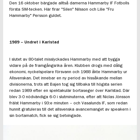
Den 16 oktober bärgade alltså damerna Hammarby IF Fotbolls
första SM-tecken. Här firar "Silen" Nilsson och Lilie "Fru
Hammarby" Persson guldet.
1989 – Undret i Karlstad
I slutet av 80-talet misslyckades Hammarby med att bygga
vidare på de framgångsrika åren. Klubben drogs med dålig
ekonomi, nyckelspelare försvann och 1988 åkte Hammarby ur
Allsvenskan. Det innebar en ny period av hissåkande mellan
divisionerna, trots att Bajen tog sig tillbaka till högsta serien
redan 1989 efter en spektakulär bortaseger över Karlstad. Där
blev 3-0 nödvändiga 6-0 i slutminuterna, efter att Niclas Jönsson
frälst Hammarby i 93:e minuten – och Vasalunds IF, som redan
hunnit gratuleras till det allsvenska avancemanget av speakern i
sin bortamatch, fick se sig betvingade.