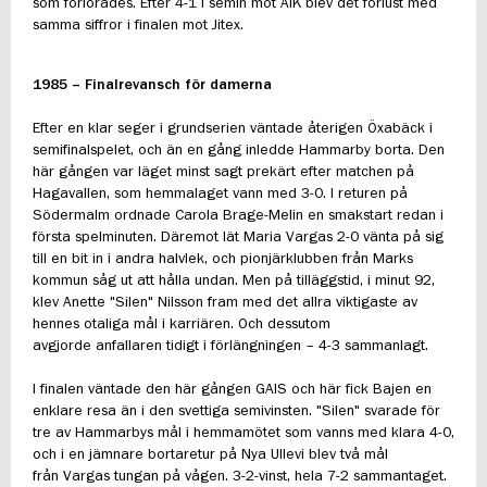
som förlorades. Efter 4-1 i semin mot AIK blev det förlust med
samma siffror i finalen mot Jitex.
1985 – Finalrevansch för damerna
Efter en klar seger i grundserien väntade återigen Öxabäck i
semifinalspelet, och än en gång inledde Hammarby borta. Den
här gången var läget minst sagt prekärt efter matchen på
Hagavallen, som hemmalaget vann med 3-0. I returen på
Södermalm ordnade Carola Brage-Melin en smakstart redan i
första spelminuten. Däremot lät Maria Vargas 2-0 vänta på sig
till en bit in i andra halvlek, och pionjärklubben från Marks
kommun såg ut att hålla undan. Men på tilläggstid, i minut 92,
klev Anette "Silen" Nilsson fram med det allra viktigaste av
hennes otaliga mål i karriären. Och dessutom
avgjorde anfallaren tidigt i förlängningen – 4-3 sammanlagt.
I finalen väntade den här gången GAIS och här fick Bajen en
enklare resa än i den svettiga semivinsten. "Silen" svarade för
tre av Hammarbys mål i hemmamötet som vanns med klara 4-0,
och i en jämnare bortaretur på Nya Ullevi blev två mål
från Vargas tungan på vågen. 3-2-vinst, hela 7-2 sammantaget.