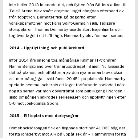
Inte heller 2013 lossnade det, och flytten från Söderstadion till
Tele2 Arena blev smått otajmad; laget hängdes efterhand av
från topptrion. Berhalter fick gå dagarna efter
vänskapsmatchen mot Paris Saint-Germain i juli. Tidigare
storspelaren Thomas Dennerby visade stort Bajenhjärta och
tog över laget i ett tufft läge. Hammarby blev femma i serien.
2014 – Uppflyttning och publikrekord
Inför 2014 års säsong tog mångårige Kalmar FF-tränaren
Nanne Bergstrand över tränaruppdraget i Bajen. Nu lossnade
det på planen, och effekterna av den nya arenan blev också
allt mer påtagliga. I snitt fanns 20 451 på plats när Hammarby
spelade hemma, och trots att laget fortfarande spelade i näst
högsta serien var man oöverträffat som publikgäng i Norden. I
sista omgången säkrades seriesegern och uppflyttningen efter
5-0 mot Jönköpings Södra.
2015 – Elfteplats med derbysegrar
Comebacksäsongen fick en flygande start när 41 063 såg det
första länsderbyt mot AIK på uppåt sex år – Hammarbys första