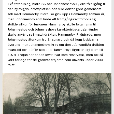
Två fotbollslag, Klara SK och Johanneshovs IF, ville få tillgång till
den nyinvigda idrottsplatsen och ville därför göra gemensam
sak med Hammarby. Klara SK gick upp i Hammarby samma år,
men Johanneshov som hade ett framgångsrikt fotbollslag
ställde villkor för fusionen. Hammarby skulle byta namn till
Johanneshov och Johanneshovs karakteristiska tigerränder
skulle användas i matchdräkten. Hammarby IF vägrade, men
Johanneshov återkom tre år senare och då kom klubbarna
överens, men Johanneshovs krav om den tigerrandiga dräkten
kvarstod och därför spelade Hammarby i tigerrandigt fram till
1978. Tröjan har sedan levat kvar som reservställ, men också
varit förlaga för de grönvita tröjorna som använts under 2000-
talet.