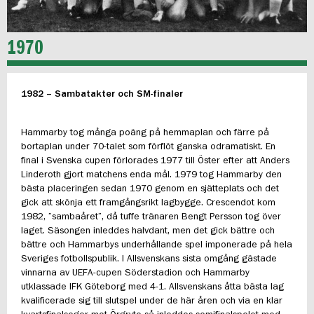
1970
1982 – Sambatakter och SM-finaler
Hammarby tog många poäng på hemmaplan och färre på
bortaplan under 70-talet som förflöt ganska odramatiskt. En
final i Svenska cupen förlorades 1977 till Öster efter att Anders
Linderoth gjort matchens enda mål. 1979 tog Hammarby den
bästa placeringen sedan 1970 genom en sjätteplats och det
gick att skönja ett framgångsrikt lagbygge. Crescendot kom
1982, ”sambaåret”, då tuffe tränaren Bengt Persson tog över
laget. Säsongen inleddes halvdant, men det gick bättre och
bättre och Hammarbys underhållande spel imponerade på hela
Sveriges fotbollspublik. I Allsvenskans sista omgång gästade
vinnarna av UEFA-cupen Söderstadion och Hammarby
utklassade IFK Göteborg med 4-1. Allsvenskans åtta bästa lag
kvalificerade sig till slutspel under de här åren och via en klar