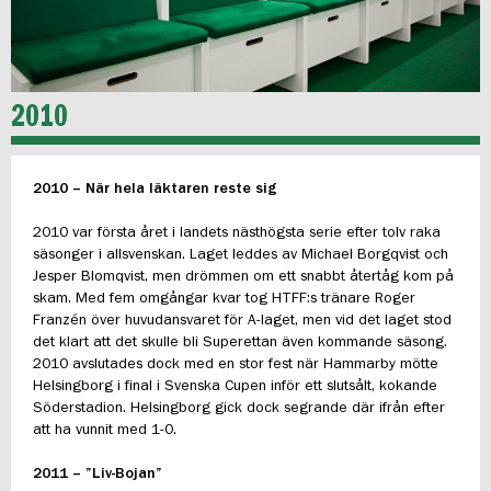
2010
2010 – När hela läktaren reste sig
2010 var första året i landets nästhögsta serie efter tolv raka
säsonger i allsvenskan. Laget leddes av Michael Borgqvist och
Jesper Blomqvist, men drömmen om ett snabbt återtåg kom på
skam. Med fem omgångar kvar tog HTFF:s tränare Roger
Franzén över huvudansvaret för A-laget, men vid det laget stod
det klart att det skulle bli Superettan även kommande säsong.
2010 avslutades dock med en stor fest när Hammarby mötte
Helsingborg i final i Svenska Cupen inför ett slutsålt, kokande
Söderstadion. Helsingborg gick dock segrande där ifrån efter
att ha vunnit med 1-0.
2011 – ”Liv-Bojan”