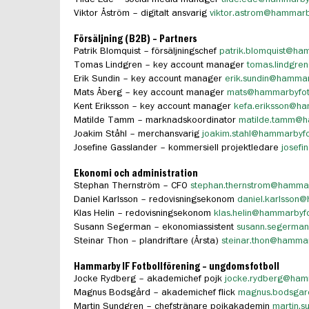
Viktor Åström – digitalt ansvarig
viktor.astrom@hammarby
Försäljning (B2B) – Partners
Patrik Blomquist – försäljningschef
patrik.blomquist@ham
Tomas Lindgren – key account manager
tomas.lindgre
Erik Sundin – key account manager
erik.sundin@hammar
Mats Åberg – key account manager
mats@hammarbyfotb
Kent Eriksson – key account manager
kefa.eriksson@ha
Matilde Tamm – marknadskoordinator
matilde.tamm@h
Joakim Ståhl – merchansvarig
joakim.stahl@hammarbyfo
Josefine Gasslander – kommersiell projektledare
josefi
Ekonomi och administration
Stephan Thernström – CFO
stephan.thernstrom@hammar
Daniel Karlsson – redovisningsekonom
daniel.karlsson@
Klas Helin – redovisningsekonom
klas.helin@hammarbyfo
Susann Segerman – ekonomiassistent
susann.segerman
Steinar Thon – plandriftare (Årsta)
steinar.thon@hammar
Hammarby IF Fotbollförening – ungdomsfotboll
Jocke Rydberg – akademichef pojk
jocke.rydberg@ha
Magnus Bodsgård – akademichef flick
magnus.bodsga
Martin Sundgren – chefstränare pojkakademin
martin.