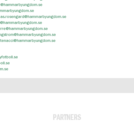
din@hammarbyungdom.se
ammarbyungdom.se
ias.rosengard@hammarbyungdom.se
rg@hammarbyungdom.se
porre@hammarbyungdom.se
engstrom@hammarbyungdom.se
catenacci@hammarbyungdom.se
otboll.se
oll.se
om.se
PARTNERS