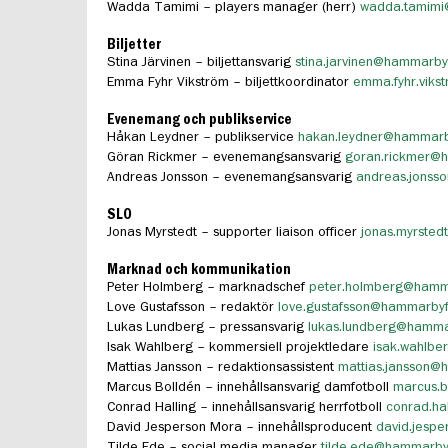
Wadda Tamimi – players manager (herr)
wadda.tamimi
Biljetter
Stina Järvinen – biljettansvarig
stina.jarvinen@hammarbyf
Emma Fyhr Vikström – biljettkoordinator
emma.fyhr.viks
Evenemang och publikservice
Håkan Leydner – publikservice
hakan.leydner@hammarby
Göran Rickmer – evenemangsansvarig
goran.rickmer@h
Andreas Jonsson – evenemangsansvarig
andreas.jonss
SLO
Jonas Myrstedt – supporter liaison officer
jonas.myrsted
Marknad och kommunikation
Peter Holmberg – marknadschef
peter.holmberg@hamma
Love Gustafsson – redaktör
love.gustafsson@hammarbyfo
Lukas Lundberg – pressansvarig
lukas.lundberg@hammar
Isak Wahlberg – kommersiell projektledare
isak.wahlbe
Mattias Jansson – redaktionsassistent
mattias.jansson@
Marcus Bolldén – innehållsansvarig damfotboll
marcus.b
Conrad Halling – innehållsansvarig herrfotboll
conrad.ha
David Jesperson Mora – innehållsproducent
david.jesp
Tilde Ede – social media manager
tilde.ede@hammarbyf