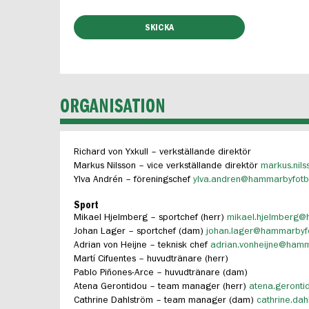
ORGANISATION
Richard von Yxkull – verkställande direktör
Markus Nilsson – vice verkställande direktör
markus.nil
Ylva Andrén – föreningschef
ylva.andren@hammarbyfotbo
Sport
Mikael Hjelmberg – sportchef (herr)
mikael.hjelmberg@
Johan Lager – sportchef (dam)
johan.lager@hammarbyfo
Adrian von Heijne – teknisk chef
adrian.vonheijne@hamm
Martí Cifuentes – huvudtränare (herr)
Pablo Piñones-Arce – huvudtränare (dam)
Atena Gerontidou – team manager (herr)
atena.geronti
Cathrine Dahlström – team manager (dam)
cathrine.da