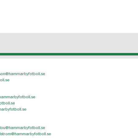
sson@hammarbyfotboll.se
ll.se
hammarbyfotboll.se
tboll.se
arbyfotboll.se
dou@hammarbyfotboll.se
hlstrom@hammarbyfotboll.se