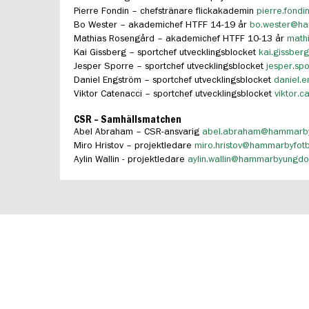
Pierre Fondin – chefstränare flickakademin
pierre.fon
Bo Wester – akademichef HTFF 14-19 år
bo.wester@h
Mathias Rosengård – akademichef HTFF 10-13 år
math
Kai Gissberg – sportchef utvecklingsblocket
kai.gissbe
Jesper Sporre – sportchef utvecklingsblocket
jesper.s
Daniel Engström – sportchef utvecklingsblocket
daniel.
Viktor Catenacci – sportchef utvecklingsblocket
viktor.
CSR – Samhällsmatchen
Abel Abraham – CSR-ansvarig
abel.abraham@hammarbyf
Miro Hristov – projektledare
miro.hristov@hammarbyfotb
Aylin Wallin - projektledare
aylin.wallin@hammarbyungd