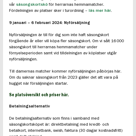
vår
säsongskortskö
för herrarnas hemmamatcher.
Fördelningen av platser sker i turordning –
läs mer här
.
9
januari – 6 februari 2024: Nyf
örsäljning
Nyförsäljningen är till för dig som inte haft säsongskort
förgående år eller vill köpa fler säsongskort. Om vi sålt 16 000
säsongskort till herrarnas hemmamatcher under
förnyelseperioden samt vid tilldelningen av köplatser utgår
nyförsäljningen.
Till damernas matcher kommer nyförsäljningen påbörjas här.
Om du saknar säsongskort från 2023 gäller det att vara på
hugget när försäljningen startar.
Se platsöversikt och priser här
.
Betalningsalternativ
De betalningsalternativ som finns i samband med
säsongskortsköpet är: direktbetalning med kredit- och
betalkort, internetbank, swish, faktura (30 dagar kostnadsfritt)