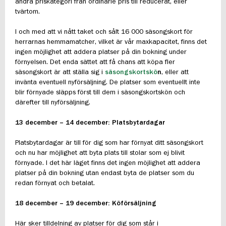
ändra priskategori från ordinarie pris till reducerat, eller
tvärtom.
I och med att vi nått taket och sålt 16 000 säsongskort för
herrarnas hemmamatcher, vilket är vår maxkapacitet, finns det
ingen möjlighet att addera platser på din bokning under
förnyelsen. Det enda sättet att få chans att köpa fler
säsongskort är att ställa sig i
säsongskortskö
n
, eller att
invänta eventuell nyförsäljning. De platser som eventuellt inte
blir förnyade släpps först till dem i säsongskortskön och
därefter till nyförsäljning.
13 december – 14 december: Platsbytardagar
Platsbytardagar är till för dig som har förnyat ditt säsongskort
och nu har möjlighet att byta plats till stolar som ej blivit
förnyade. I det här läget finns det ingen möjlighet att addera
platser på din bokning utan endast byta de platser som du
redan förnyat och betalat.
18 december – 19 december: Köförsäljning
Här sker tilldelning av platser för dig som står i