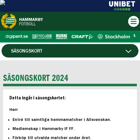
SÄSONGSKORT
PLATSÖVERSIKT OCH PRISER
SÄSONGSKORT 2024
KÖPVILLKOR
Detta ingår i säsongskortet:
FAQ
Herr
Entré till samtliga hemmamatcher i Allsvenskan.
Medlemskap i Hammarby IF FF.
Förköp till utvalda matcher under året.