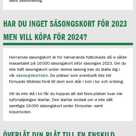
samt delbetalning.
HAR DU INGET SÄSONGSKORT FÖR 2023
MEN VILL KÖPA FÖR 2024?
Herrarnas säsongskort är för närvarande fullbokade då vi sålde
maxantalet på 16 000 säsongskort inför säsongen 2023. Om du
inte haft säsongskort under denna säsong kan du ställa dig i
vår
säsongskortskö
.
De platser som eventuellt inte blir
förnyade tilldelas först till dem som står i kön i tur och ordning.
Vill du inte stå i kö får du hoppas att det finns platser kvar när
nyförsäljningen startar. Den startar endast om vi inte sålt
samtliga 16 000 säsongskort under förnyelse- samt
köperioden.
ÖVERLÅT DIN PLÅT TILL EN ENSKILD