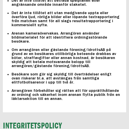
Det är inte tillåtet att beträda spelplanen eller
angränsande område innanför staketet.
Det är inte tillåtet att utan medgivande uppta eller
överföra ljud, rörliga bilder eller löpande textrapportering
från matchen samt för all slags resultatrapportering i
kommersiellt syfte.
Arenan kameraövervakas. Arrangören använder
bildmaterialet för att identifiera ordningsstörande
besökare.
Om arrangören eller gästande förening/IdrottsAB på
grund av en besökares otillbörliga beteende drabbas av
böter, straffavgifter eller annan kostnad, är besökaren
skyldig att betala motsvarande belopp till
arrangören/gästande förening/IdrottsAB.
Besökare som gör sig skyldig till överträdelser enligt
ovan riskerar bl.a. att avstängas från samtliga
elitfotbollsarenor i upp till två år.
Arrangören förbehåller sig rätten att för upprätthållande
av ordning och säkerhet inom arenan flytta publik från en
läktarsektion till en annan.
INTEGRITETSPOLICY