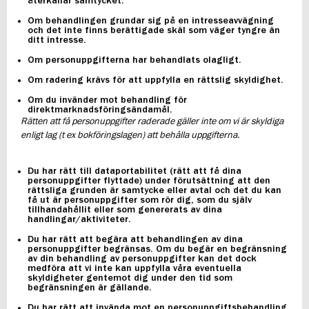
återkallar samtycket.
Om behandlingen grundar sig på en intresseavvägning
och det inte finns berättigade skäl som väger tyngre än
ditt intresse.
Om personuppgifterna har behandlats olagligt.
Om radering krävs för att uppfylla en rättslig skyldighet.
Om du invänder mot behandling för
direktmarknadsföringsändamål.
Rätten att få personuppgifter raderade gäller inte om vi är skyldiga
enligt lag (t ex bokföringslagen) att behålla uppgifterna.
Du har rätt till dataportabilitet (rätt att få dina
personuppgifter flyttade) under förutsättning att den
rättsliga grunden är samtycke eller avtal och det du kan
få ut är personuppgifter som rör dig, som du själv
tillhandahållit eller som genererats av dina
handlingar/aktiviteter.
Du har rätt att begära att behandlingen av dina
personuppgifter begränsas. Om du begär en begränsning
av din behandling av personuppgifter kan det dock
medföra att vi inte kan uppfylla våra eventuella
skyldigheter gentemot dig under den tid som
begränsningen är gällande.
Du har rätt att invända mot en personuppgiftsbehandling