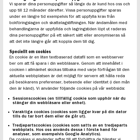
Vi sparar dina personuppgifter så länge du är kund hos oss och
upp till 12 månader därefter. Vissa personuppgifter sparas
under en längre tid exempelvis för att uppfylla krav från
bokföringslagen och skattelagstiftningen. När ändamålen med
behandlingarna är uppfyllda och lagringstiden löpt ut raderas
dina personuppgifter på ett säkert sätt eller anonymiseras så
att det inte längre går att koppla dem till dig.
Speciellt om cookies
En cookie är en liten textbaserad datafil som en webbserver
ber om att få spara i din webbläsare. Genom att innehållet i
cookien i allmänhet skickas tillbaka med varje förfrågan till den
aktuella webbplatsen är det möjligt för servern att hålla reda
på besökarens preferenser, beteende eller identitet (i den mån
den är känd). Vi använder följande cookies på vår webbsida:
Sessionscookies (en tillfällig cookie som upphör när du
stänger din webbläsare eller enhet).
Varaktiga cookies (cookies som ligger kvar på din dator
tills du tar bort dem eller de går ut).
Tredjepartscookies (cookies som satts av en tredjeparts
webbplats. Hos oss används dessa i första hand för
analyser, som exempelvis Google Analytics).
De cookies vi använder syftar till att förbättra de tjänster vi