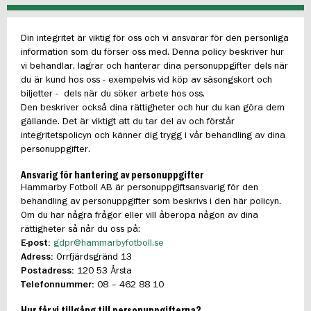
Din integritet är viktig för oss och vi ansvarar för den personliga
information som du förser oss med. Denna policy beskriver hur
vi behandlar, lagrar och hanterar dina personuppgifter dels när
du är kund hos oss - exempelvis vid köp av säsongskort och
biljetter - dels när du söker arbete hos oss.
Den beskriver också dina rättigheter och hur du kan göra dem
gällande. Det är viktigt att du tar del av och förstår
integritetspolicyn och känner dig trygg i vår behandling av dina
personuppgifter.
Ansvarig för hantering av personuppgifter
Hammarby Fotboll AB är personuppgiftsansvarig för den
behandling av personuppgifter som beskrivs i den här policyn.
Om du har några frågor eller vill åberopa någon av dina
rättigheter så når du oss på:
E-post:
gdpr@hammarbyfotboll.se
Adress:
Orrfjärdsgränd 13
Postadress:
120 53 Årsta
Telefonnummer:
08 – 462 88 10
Hur får vi tillgång till personuppgifterna?