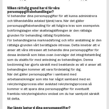
Vilken rättslig grund har vi för våra
personuppgiftsbehandlingar?
Vi behandlar dina personuppgifter för att kunna administrera
och tillhandahålla avtalad tjänst/vara. När det gäller
personuppgiftsbehandling för att fullgöra krav som exempelvis
bokföringslagen eller skattelagstiftningen är den rättsliga
grunden för behandling rättslig förpliktelse.
För behandlingarna marknadsföring och inför anställning är den
rättsliga grunden vårt berättigade intresse. Detta innebär att vi
anser att våra intressen att behandla dina personuppgifter för
dessa ändamål som listas ovan överväger det integritetsintrång
som du utsätts för med anledning av behandlingen. Denna
bedömning har gjorts särskilt med beaktande av att vi anser att
behandlingen kommer att vara fördelaktig för dig.
När det gäller personuppgifter i samband med
arbetsansökningar som inte har något samband med en
rekryteringsprocess eller avslutad rekryteringsprocess så
kommer vi att spara dina personuppgifter för eventuellt
framtida rekryteringsbehov endast om du har samtyckt särskilt
till detta.
Hur länge lagrar vi dina personuppgifter?