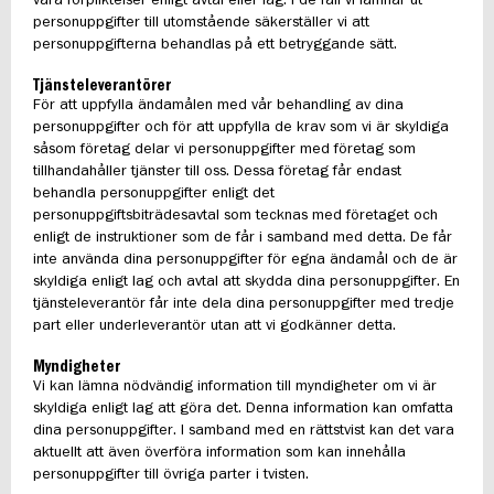
våra förpliktelser enligt avtal eller lag. I de fall vi lämnar ut
personuppgifter till utomstående säkerställer vi att
personuppgifterna behandlas på ett betryggande sätt.
Tjänsteleverantörer
För att uppfylla ändamålen med vår behandling av dina
personuppgifter och för att uppfylla de krav som vi är skyldiga
såsom företag delar vi personuppgifter med företag som
tillhandahåller tjänster till oss. Dessa företag får endast
behandla personuppgifter enligt det
personuppgiftsbiträdesavtal som tecknas med företaget och
enligt de instruktioner som de får i samband med detta. De får
inte använda dina personuppgifter för egna ändamål och de är
skyldiga enligt lag och avtal att skydda dina personuppgifter. En
tjänsteleverantör får inte dela dina personuppgifter med tredje
part eller underleverantör utan att vi godkänner detta.
Myndigheter
Vi kan lämna nödvändig information till myndigheter om vi är
skyldiga enligt lag att göra det. Denna information kan omfatta
dina personuppgifter. I samband med en rättstvist kan det vara
aktuellt att även överföra information som kan innehålla
personuppgifter till övriga parter i tvisten.