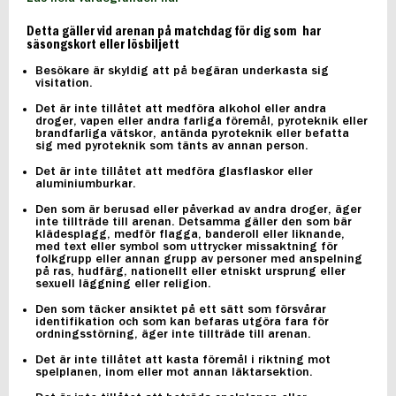
Detta gäller vid arenan på matchdag för dig som har
säsongskort eller lösbiljett
Besökare är skyldig att på begäran underkasta sig
visitation.
Det är inte tillåtet att medföra alkohol eller andra
droger, vapen eller andra farliga föremål, pyroteknik eller
brandfarliga vätskor, antända pyroteknik eller befatta
sig med pyroteknik som tänts av annan person.
Det är inte tillåtet att medföra glasflaskor eller
aluminiumburkar.
Den som är berusad eller påverkad av andra droger, äger
inte tillträde till arenan. Detsamma gäller den som bär
klädesplagg, medför flagga, banderoll eller liknande,
med text eller symbol som uttrycker missaktning för
folkgrupp eller annan grupp av personer med anspelning
på ras, hudfärg, nationellt eller etniskt ursprung eller
sexuell läggning eller religion.
Den som täcker ansiktet på ett sätt som försvårar
identifikation och som kan befaras utgöra fara för
ordningsstörning, äger inte tillträde till arenan.
Det är inte tillåtet att kasta föremål i riktning mot
spelplanen, inom eller mot annan läktarsektion.