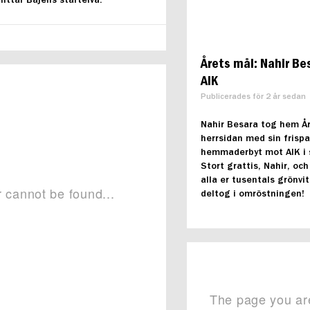
Årets mål: Nahir Be
AIK
Publicerades för 2 år sedan
Nahir Besara tog hem Å
herrsidan med sin frispa
hemmaderbyt mot AIK i
Stort grattis, Nahir, och 
alla er tusentals grönvi
deltog i omröstningen!