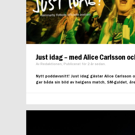
Just idag – med Alice Carlsson 
Av Redaktionen, Publicerat för 2 år sedan.
Nytt poddavsnitt! Just idag gästar Alice Carlsso
ger båda sin bild av helgens match, SM-guldet, år