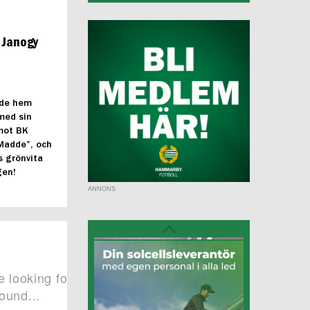
 Janogy
de hem
med sin
 mot BK
“Madde”, och
ls grönvita
gen!
ANNONS