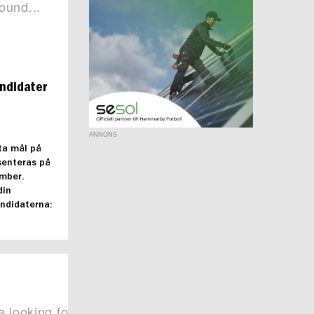
andidater
ANNONS
ta mål på
senteras på
mber.
din
andidaterna: