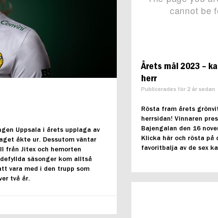
Årets mål 2023 – k
herr
Publicerades för 2 år sedan
Rösta fram årets grönvi
herrsidan! Vinnaren pre
Bajengalan den 16 nove
ingen Uppsala i årets upplaga av
Klicka här och rösta på 
 laget åkte ur. Dessutom väntar
favoritbalja av de sex k
ll från Jitex och hemorten
adefyllda säsonger kom alltså
tt vara med i den trupp som
er två år.