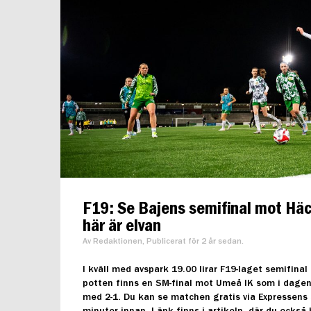
F19: Se Bajens semifinal mot Häc
här är elvan
Av Redaktionen, Publicerat för 2 år sedan.
I kväll med avspark 19.00 lirar F19-laget semifina
potten finns en SM-final mot Umeå IK som i dage
med 2-1. Du kan se matchen gratis via Expressens
minuter innan. Länk finns i artikeln, där du också 