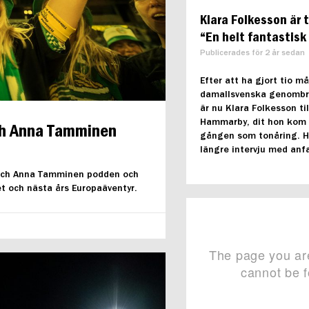
Klara Folkesson är t
“En helt fantastisk
Publicerades för 2 år sedan
Efter att ha gjort tio mål
damallsvenska genombr
är nu Klara Folkesson til
Hammarby, dit hon kom 
och Anna Tamminen
gången som tonåring. H
längre intervju med anfa
n och Anna Tamminen podden och
et och nästa års Europaäventyr.