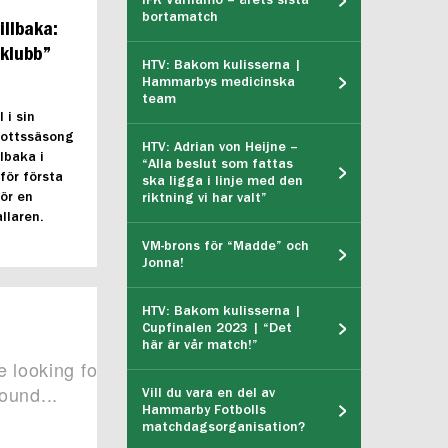
IFK Värnamo – årets sista
bortamatch
illbaka:
 klubb”
HTV: Bakom kulisserna |
Hammarbys medicinska
team
 i sin
ottssäsong
HTV: Adrian von Heijne –
lbaka i
“Alla beslut som fattas
för första
ska ligga i linje med den
ör en
riktning vi har valt”
llaren.
VM-brons för “Madde” och
Jonna!
HTV: Bakom kulisserna |
Cupfinalen 2023 | “Det
här är vår match!”
Vill du vara en del av
Hammarby Fotbolls
matchdagsorganisation?