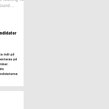
andidater
ta mål på
senteras på
mber.
din
andidaterna: