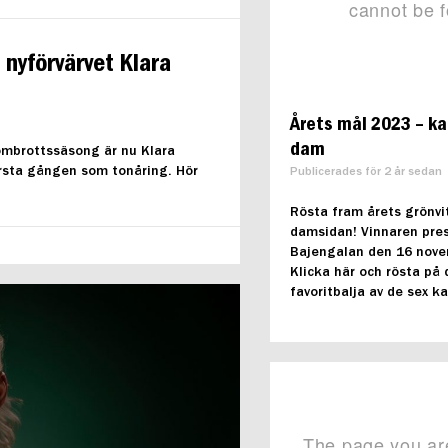
 nyförvärvet Klara
Årets mål 2023 – k
dam
nombrottssäsong är nu Klara
örsta gången som tonåring. Hör
Publicerades för 2 år sedan
Rösta fram årets grönvi
damsidan! Vinnaren pre
Bajengalan den 16 nove
Klicka här och rösta på 
favoritbalja av de sex k