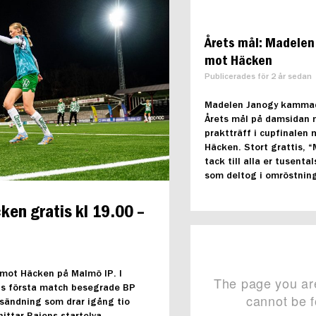
Årets mål: Madelen
mot Häcken
Publicerades för 2 år sedan
Madelen Janogy kamma
Årets mål på damsidan 
praktträff i cupfinalen
Häcken. Stort grattis, 
tack till alla er tusenta
som deltog i omröstnin
ken gratis kl 19.00 –
l mot Häcken på Malmö IP. I
ns första match besegrade BP
 sändning som drar igång tio
hittar Bajens startelva.