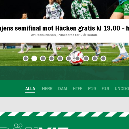
 helt fantastisk klubb" — nyförvärvet Klara 
Av Redaktionen, Publicerat för 2 år sedan.
ALLA
HERR
DAM
HTFF
P19
F19
UNGD