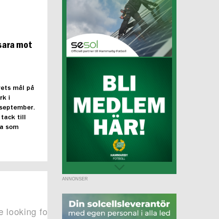
sara mot
rets mål på
rk i
 september.
tack till
ta som
ANNONSER