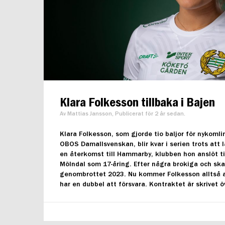
Klara Folkesson tillbaka i Bajen
Av Mattias Jansson, Publicerat för 2 år sedan.
Klara Folkesson, som gjorde tio baljor för nykoml
OBOS Damallsvenskan, blir kvar i serien trots att
en återkomst till Hammarby, klubben hon anslöt ti
Mölndal som 17-åring. Efter några brokiga och sk
genombrottet 2023. Nu kommer Folkesson alltså a
har en dubbel att försvara. Kontraktet är skrivet öv