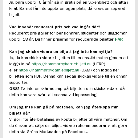
Ja, barn upp till 6 år får gå in gratis på en vuxenbiljett och sitta i
knät. Barnet får inte uppta en egen plats, då krävs en separat
biljett.
Vad innebär reducerat pris och vad ingår där?
Reducerat pris gäller för pensionärer, studenter och ungdomar
upp till 18 år. Du finner priserna för reducerade biljetter
HÄR
Kan jag skicka vidare en biljett jag inte kan nyttja?
Ja, du kan skicka vidare biljetten till en enskild match genom att
logga in på
https://hammarbyherr.ebiljett.nu
(HERR)
eller
https://hammarbydam.ebiljett.nu
(DAM) och ladda ner
biljetten som PDF. Denna kan sedan skickas vidare till en annan
supporter.
OBS!
Ta inte en skärmdump på biljetten och skicka vidare då
detta kan vara svårt att scanna vid inpassering.
Om jag inte kan gå på matchen, kan jag återköpa min
biljett då?
Vi gör inte återbetalning av köpta biljetter till våra matcher. Om
du önskar att sälja din biljett vidare rekommenderar vi att göra
detta via Gröna Marknaden på Facebook.