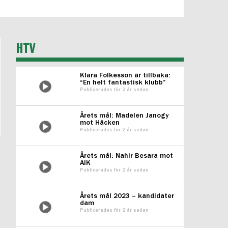
HTV
Klara Folkesson är tillbaka:
“En helt fantastisk klubb”
Publicerades för 2 år sedan
Årets mål: Madelen Janogy
mot Häcken
Publicerades för 2 år sedan
Årets mål: Nahir Besara mot
AIK
Publicerades för 2 år sedan
Årets mål 2023 – kandidater
dam
Publicerades för 2 år sedan