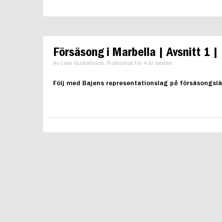
Försäsong i Marbella | Avsnitt 1 
Av Love Gustafsson, Publicerat för 4 år sedan.
Följ med Bajens representationslag på försäsongslä