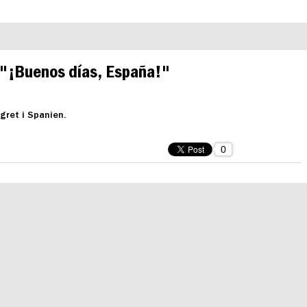
| "¡Buenos días, España!"
gret i Spanien.
0