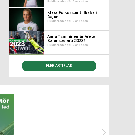
Publicerades för 2 år sedan
Klara Folkesson tillbaka i
Bajen
Publicerades för 2 år sedan
Anna Tamminen är Årets
Bajenspelare 2023!
Publicerades för 2 år sedan
FLER ARTIKLAR