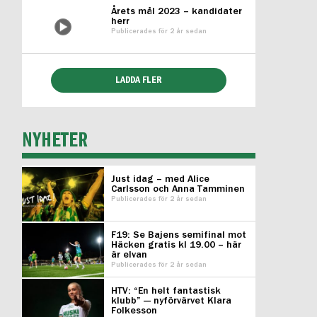
Årets mål 2023 – kandidater
herr
Publicerades för 2 år sedan
LADDA FLER
NYHETER
Just idag – med Alice
Carlsson och Anna Tamminen
Publicerades för 2 år sedan
F19: Se Bajens semifinal mot
Häcken gratis kl 19.00 – här
är elvan
Publicerades för 2 år sedan
HTV: “En helt fantastisk
klubb” — nyförvärvet Klara
Folkesson