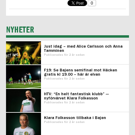
0
NYHETER
Just idag – med Alice Carlsson och Anna
Tamminen
Publicerades för 2 år sedan
F19: Se Bajens semifinal mot Häcken
gratis kl 19.00 – här är elvan
Publicerades för 2 år sedan
HTV: “En helt fantastisk klubb” —
nyförvärvet Klara Folkesson
Publicerades för 2 år sedan
Klara Folkesson tillbaka i Bajen
Publicerades för 2 år sedan