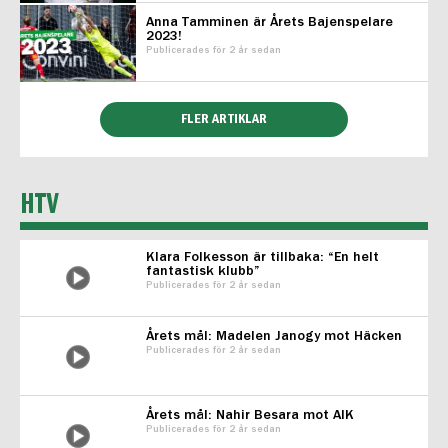
Anna Tamminen är Årets Bajenspelare
2023!
Publicerades för 2 år sedan
FLER ARTIKLAR
HTV
Klara Folkesson är tillbaka: “En helt
fantastisk klubb”
Publicerades för 2 år sedan
Årets mål: Madelen Janogy mot Häcken
Publicerades för 2 år sedan
Årets mål: Nahir Besara mot AIK
Publicerades för 2 år sedan