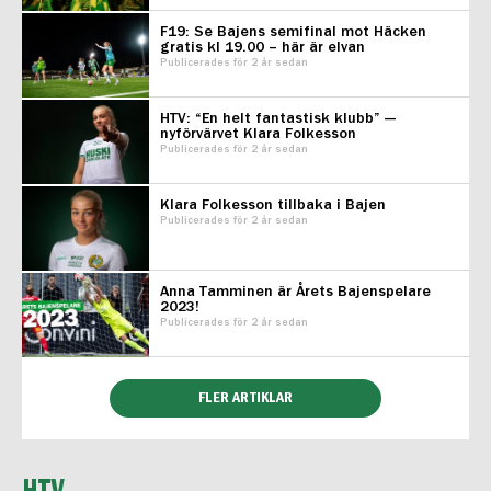
F19: Se Bajens semifinal mot Häcken
gratis kl 19.00 – här är elvan
Publicerades för 2 år sedan
HTV: “En helt fantastisk klubb” —
nyförvärvet Klara Folkesson
Publicerades för 2 år sedan
Klara Folkesson tillbaka i Bajen
Publicerades för 2 år sedan
Anna Tamminen är Årets Bajenspelare
2023!
Publicerades för 2 år sedan
FLER ARTIKLAR
HTV