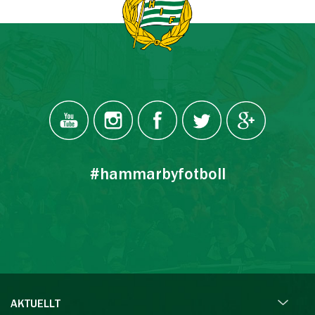
#hammarbyfotboll
AKTUELLT