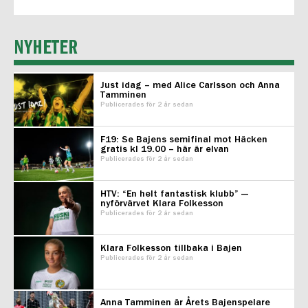
NYHETER
Just idag – med Alice Carlsson och Anna
Tamminen
Publicerades för 2 år sedan
F19: Se Bajens semifinal mot Häcken
gratis kl 19.00 – här är elvan
Publicerades för 2 år sedan
HTV: “En helt fantastisk klubb” —
nyförvärvet Klara Folkesson
Publicerades för 2 år sedan
Klara Folkesson tillbaka i Bajen
Publicerades för 2 år sedan
Anna Tamminen är Årets Bajenspelare