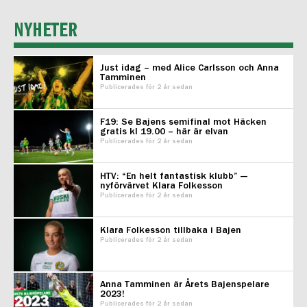
NYHETER
Just idag – med Alice Carlsson och Anna
Tamminen
Publicerades för 2 år sedan
F19: Se Bajens semifinal mot Häcken
gratis kl 19.00 – här är elvan
Publicerades för 2 år sedan
HTV: “En helt fantastisk klubb” —
nyförvärvet Klara Folkesson
Publicerades för 2 år sedan
Klara Folkesson tillbaka i Bajen
Publicerades för 2 år sedan
Anna Tamminen är Årets Bajenspelare
2023!
Publicerades för 2 år sedan