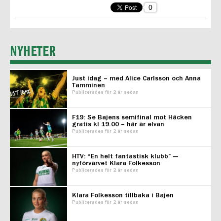
0
NYHETER
Just idag – med Alice Carlsson och Anna
Tamminen
Publicerades för 2 år sedan
F19: Se Bajens semifinal mot Häcken
gratis kl 19.00 – här är elvan
Publicerades för 2 år sedan
HTV: “En helt fantastisk klubb” —
nyförvärvet Klara Folkesson
Publicerades för 2 år sedan
Klara Folkesson tillbaka i Bajen
Publicerades för 2 år sedan