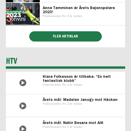
Anna Tamminen är Årets Bajenspelare
2023!
Publicerades för 2 år sedan
FLER ARTIKLAR
HTV
Klara Folkesson är tillbaka: “En helt
fantastisk klubb”
Publicerades för 2 år sedan
Årets mål: Madelen Janogy mot Häcken
Publicerades för 2 år sedan
Årets mål: Nahir Besara mot AIK
Publicerades för 2 år sedan