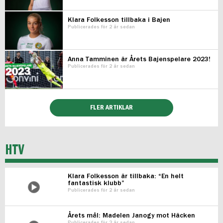
Klara Folkesson tillbaka i Bajen
Publicerades för 2 år sedan
Anna Tamminen är Årets Bajenspelare 2023!
Publicerades för 2 år sedan
FLER ARTIKLAR
HTV
Klara Folkesson är tillbaka: “En helt
fantastisk klubb”
Publicerades för 2 år sedan
Årets mål: Madelen Janogy mot Häcken
Publicerades för 2 år sedan