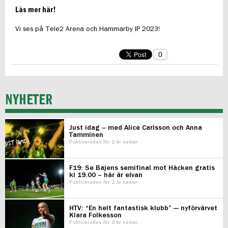
Läs mer här!
Vi ses på Tele2 Arena och Hammarby IP 2023!
0
NYHETER
Just idag – med Alice Carlsson och Anna
Tamminen
Publicerades för 2 år sedan
F19: Se Bajens semifinal mot Häcken gratis
kl 19.00 – här är elvan
Publicerades för 2 år sedan
HTV: “En helt fantastisk klubb” — nyförvärvet
Klara Folkesson
Publicerades för 2 år sedan