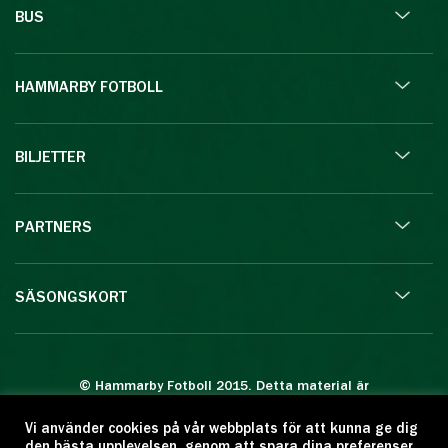
BUS
HAMMARBY FOTBOLL
BILJETTER
PARTNERS
SÄSONGSKORT
© Hammarby Fotboll 2015. Detta material är
skyddat enligt lagen om upphovsrätt.
Vi använder cookies på vår webbplats för att kunna ge dig
Eftertryck eller annan kopiering är förbjuden.
den bästa upplevelsen, genom att spara dina preferenser