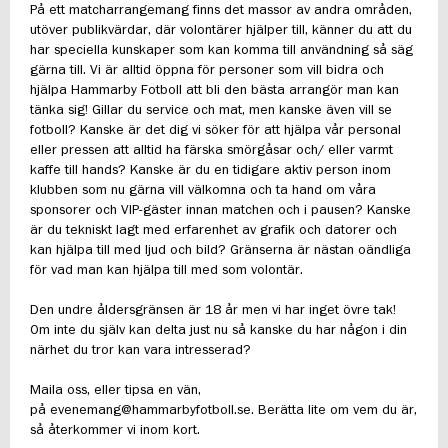
På ett matcharrangemang finns det massor av andra områden,
utöver publikvärdar, där volontärer hjälper till, känner du att du
har speciella kunskaper som kan komma till användning så säg
gärna till. Vi är alltid öppna för personer som vill bidra och
hjälpa Hammarby Fotboll att bli den bästa arrangör man kan
tänka sig! Gillar du service och mat, men kanske även vill se
fotboll? Kanske är det dig vi söker för att hjälpa vår personal
eller pressen att alltid ha färska smörgåsar och/ eller varmt
kaffe till hands? Kanske är du en tidigare aktiv person inom
klubben som nu gärna vill välkomna och ta hand om våra
sponsorer och VIP-gäster innan matchen och i pausen? Kanske
är du tekniskt lagt med erfarenhet av grafik och datorer och
kan hjälpa till med ljud och bild? Gränserna är nästan oändliga
för vad man kan hjälpa till med som volontär.
Den undre åldersgränsen är 18 år men vi har inget övre tak!
Om inte du själv kan delta just nu så kanske du har någon i din
närhet du tror kan vara intresserad?
Maila oss, eller tipsa en vän,
på
evenemang@hammarbyfotboll.se
. Berätta lite om vem du är,
så återkommer vi inom kort.