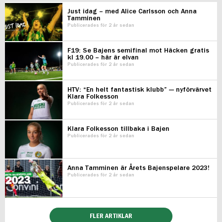
Just idag – med Alice Carlsson och Anna
Tamminen
Publicerades för 2 år sedan
F19: Se Bajens semifinal mot Häcken gratis
kl 19.00 – här är elvan
Publicerades för 2 år sedan
HTV: “En helt fantastisk klubb” — nyförvärvet
Klara Folkesson
Publicerades för 2 år sedan
Klara Folkesson tillbaka i Bajen
Publicerades för 2 år sedan
Anna Tamminen är Årets Bajenspelare 2023!
Publicerades för 2 år sedan
FLER ARTIKLAR