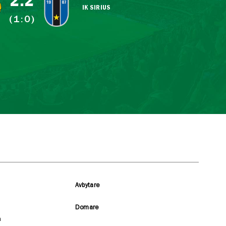
2:2
IK SIRIUS
(1:0)
Avbytare
Domare
a