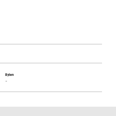
Byten
–