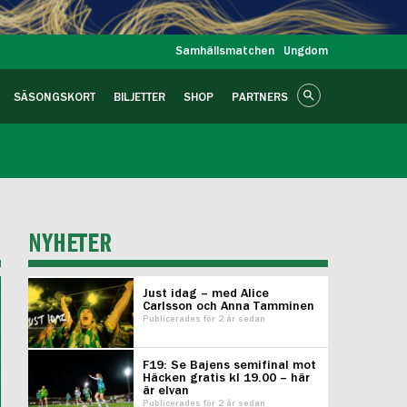
Samhällsmatchen
Ungdom
SÄSONGSKORT
BILJETTER
SHOP
PARTNERS
NYHETER
Just idag – med Alice
Carlsson och Anna Tamminen
Publicerades för 2 år sedan
F19: Se Bajens semifinal mot
Häcken gratis kl 19.00 – här
är elvan
Publicerades för 2 år sedan