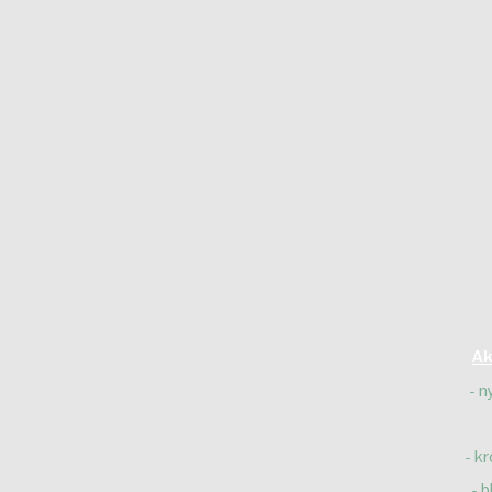
Ak
n
kr
b