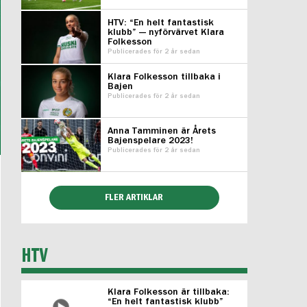
HTV: “En helt fantastisk
klubb” — nyförvärvet Klara
Folkesson
Publicerades för 2 år sedan
Klara Folkesson tillbaka i
Bajen
Publicerades för 2 år sedan
Anna Tamminen är Årets
Bajenspelare 2023!
Publicerades för 2 år sedan
FLER ARTIKLAR
HTV
Klara Folkesson är tillbaka:
“En helt fantastisk klubb”