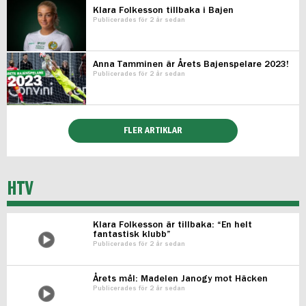
Klara Folkesson tillbaka i Bajen
Publicerades för 2 år sedan
Anna Tamminen är Årets Bajenspelare 2023!
Publicerades för 2 år sedan
FLER ARTIKLAR
HTV
Klara Folkesson är tillbaka: “En helt
fantastisk klubb”
Publicerades för 2 år sedan
Årets mål: Madelen Janogy mot Häcken
Publicerades för 2 år sedan