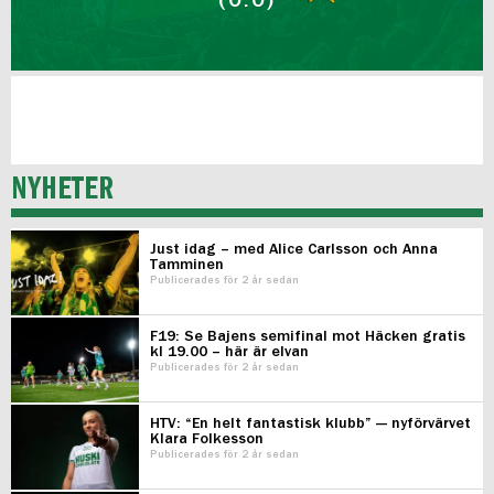
(0:0)
NYHETER
Just idag – med Alice Carlsson och Anna
Tamminen
Publicerades för 2 år sedan
F19: Se Bajens semifinal mot Häcken gratis
kl 19.00 – här är elvan
Publicerades för 2 år sedan
HTV: “En helt fantastisk klubb” — nyförvärvet
Klara Folkesson
Publicerades för 2 år sedan