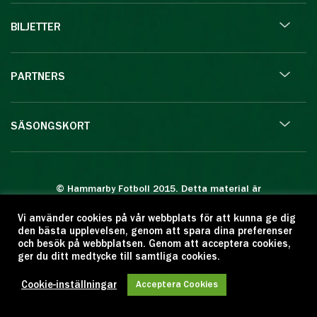
BILJETTER
PARTNERS
SÄSONGSKORT
© Hammarby Fotboll 2015. Detta material är
skyddat enligt lagen om upphovsrätt.
Vi använder cookies på vår webbplats för att kunna ge dig
Eftertryck eller annan kopiering är förbjuden.
den bästa upplevelsen, genom att spara dina preferenser
Citera oss gärna men ange källan:
och besök på webbplatsen. Genom att acceptera cookies,
ger du ditt medtycke till samtliga cookies.
www.hammarbyfotboll.se. Ansvarig utgivare:
Love Gustafsson.
Cookie-inställningar
Acceptera Cookies